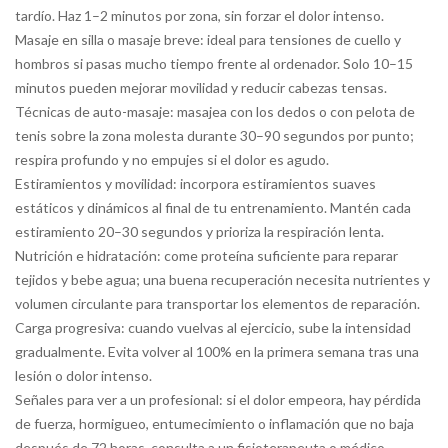
tardío. Haz 1–2 minutos por zona, sin forzar el dolor intenso.
Masaje en silla o masaje breve: ideal para tensiones de cuello y
hombros si pasas mucho tiempo frente al ordenador. Solo 10–15
minutos pueden mejorar movilidad y reducir cabezas tensas.
Técnicas de auto-masaje: masajea con los dedos o con pelota de
tenis sobre la zona molesta durante 30–90 segundos por punto;
respira profundo y no empujes si el dolor es agudo.
Estiramientos y movilidad: incorpora estiramientos suaves
estáticos y dinámicos al final de tu entrenamiento. Mantén cada
estiramiento 20–30 segundos y prioriza la respiración lenta.
Nutrición e hidratación: come proteína suficiente para reparar
tejidos y bebe agua; una buena recuperación necesita nutrientes y
volumen circulante para transportar los elementos de reparación.
Carga progresiva: cuando vuelvas al ejercicio, sube la intensidad
gradualmente. Evita volver al 100% en la primera semana tras una
lesión o dolor intenso.
Señales para ver a un profesional: si el dolor empeora, hay pérdida
de fuerza, hormigueo, entumecimiento o inflamación que no baja
después de 72 horas, consulta a un fisioterapeuta o médico.