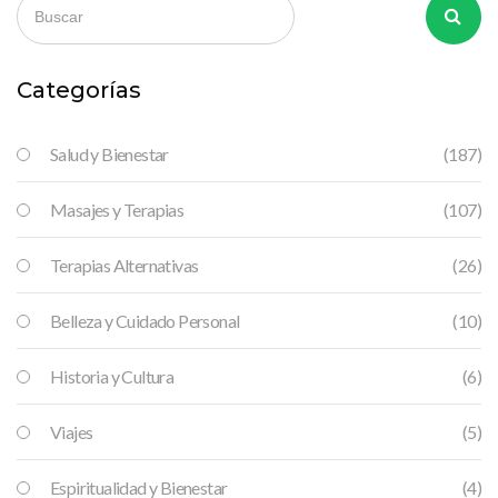
brindando consejos útiles para incorporarlo correctamente en
la vida diaria de un deportista. Descubre por qué es una
práctica indispensable para alcanzar un rendimiento óptimo.
Categorías
Salud y Bienestar
(187)
Masajes y Terapias
(107)
Terapias Alternativas
(26)
Belleza y Cuidado Personal
(10)
Historia y Cultura
(6)
Viajes
(5)
Espiritualidad y Bienestar
(4)