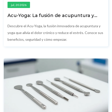
jul, 20 2026
Acu-Yoga: La fusión de acupuntura y
yoga que está revolucionando el
bienestar
Descubre el Acu-Yoga, la fusión innovadora de acupuntura y
yoga que alivia el dolor crónico y reduce el estrés. Conoce sus
beneficios, seguridad y cómo empezar.