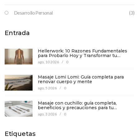
Desarrollo Personal
(3)
Entrada
Hellerwork: 10 Razones Fundamentales
para Probarlo Hoy y Transformar tu
Cuerpo
ago, 10 2026
/
0
Masaje Lomi Lomi: Guía completa para
renovar cuerpo y mente
ago, 5 2026
/
0
Masaje con cuchillo: guía completa,
beneficios y precauciones para tu
bienestar
ago, 3 2026
/
0
Etiquetas