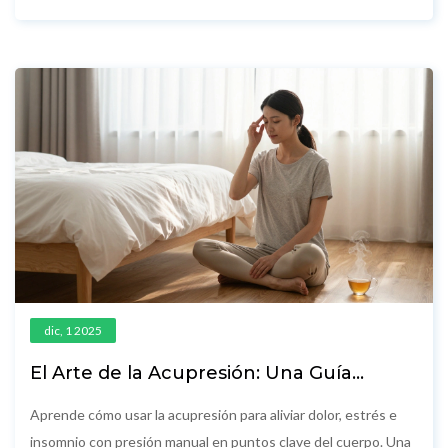
necesitas probar ahora.
dic, 1 2025
El Arte de la Acupresión: Una Guía
Práctica para Aliviar Dolor y Estrés con
Presión Manual
Aprende cómo usar la acupresión para aliviar dolor, estrés e
insomnio con presión manual en puntos clave del cuerpo. Una