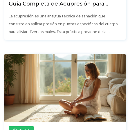
Guía Completa de Acupresión para
Principiantes
La acupresión es una antigua técnica de sanación que
consiste en aplicar presión en puntos específicos del cuerpo
para aliviar diversos males. Esta práctica proviene de la
medicina tradicional china y se cree que puede ayudar en el
equilibrio de la energía vital. En esta guía, los principiantes
aprenderán los conceptos básicos de la acupresión, cómo
identificar puntos clave en el cuerpo y aplicar técnicas
adecuadas de manera segura. Además, se ofrecen consejos
prácticos y curiosidades sobre sus beneficios y diferentes
usos. Descubre cómo esta práctica holística puede mejorar tu
bienestar diario.
dic, 4 2024