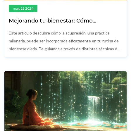
mar, 13 2024
Mejorando tu bienestar: Cómo
incorporar la acupresión en tu rutina
diaria
Este artículo descubre cómo la acupresión, una práctica
milenaria, puede ser incorporada eficazmente en tu rutina de
bienestar diaria. Te guiamos a través de distintas técnicas de
acupresión que puedes autoaplicar para manejar el estrés,
aliviar dolores y fomentar un equilibrio físico y emocional.
Descubre consejos útiles, técnicas detalladas y la ciencia
detrás de la acupresión para aprovechar al máximo esta
práctica y enriquecer tu camino hacia el bienestar.