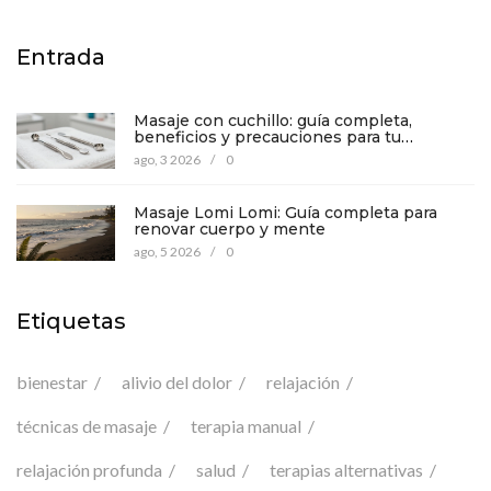
Entrada
Masaje con cuchillo: guía completa,
beneficios y precauciones para tu
bienestar
ago, 3 2026
/
0
Masaje Lomi Lomi: Guía completa para
renovar cuerpo y mente
ago, 5 2026
/
0
Etiquetas
bienestar
alivio del dolor
relajación
técnicas de masaje
terapia manual
relajación profunda
salud
terapias alternativas