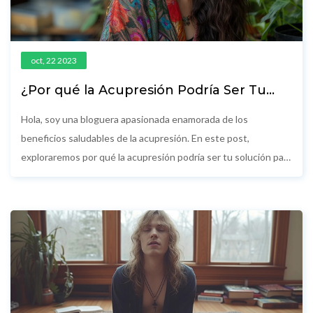
oct, 22 2023
¿Por qué la Acupresión Podría Ser Tu
Solución al Dolor Crónico?
Hola, soy una bloguera apasionada enamorada de los
beneficios saludables de la acupresión. En este post,
exploraremos por qué la acupresión podría ser tu solución para
el dolor crónico. Abordaremos cómo esta antigua técnica
china puede ayudar a aliviar el dolor y mejorar tu calidad de
vida. ¿Te has preguntado alguna vez si hay una forma más
natural de manejar el dolor crónico? Pues esta podría ser la
respuesta que buscas. Vamos a sumergirnos en este
fascinante mundo. Te espero en el post.