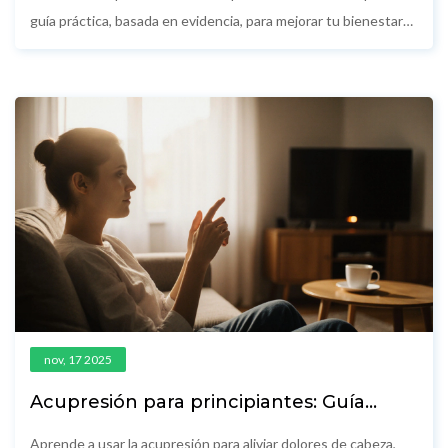
guía práctica, basada en evidencia, para mejorar tu bienestar
sin medicamentos.
nov, 17 2025
Acupresión para principiantes: Guía
práctica para aliviar dolores y estrés con
presión en puntos clave
Aprende a usar la acupresión para aliviar dolores de cabeza,