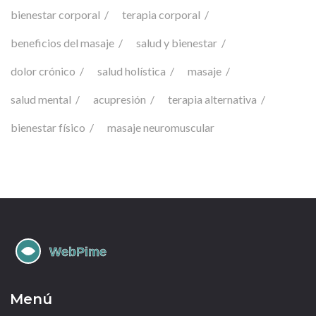
bienestar corporal
terapia corporal
beneficios del masaje
salud y bienestar
dolor crónico
salud holística
masaje
salud mental
acupresión
terapia alternativa
bienestar físico
masaje neuromuscular
Menú