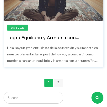
oct, 8 2023
Logra Equilibrio y Armonía con
Acupresión
Hola, soy un gran entusiasta de la acupresión y su impacto en
nuestro bienestar. En el post de hoy, voy a compartir cómo
puedes alcanzar un equilibrio y la armonía con la acupresión.
Vamos a examinar técnicas efectivas, estudios recientes y
consejos prácticos para integrar la acupresión en tu rutina
diaria. ¿Estás listo para comenzar tu viaje hacia un estado de
1
2
equilibrio y armonía interna? No te pierdas este fascinante
artículo.