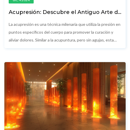
Acupresión: Descubre el Antiguo Arte de
la Curación Moderna
La acupresión es una técnica milenaria que utiliza la presión en
puntos específicos del cuerpo para promover la curación y
aliviar dolores. Similar a la acupuntura, pero sin agujas, esta
práctica se ha adaptado a las necesidades de la vida moderna.
Exploremos cómo la acupresión puede integrarse en nuestras
rutinas de salud y bienestar diarias y sus beneficios
sorprendentes para diferentes dolencias. También se
proporcionan consejos prácticos para aplicar estos métodos
en casa.