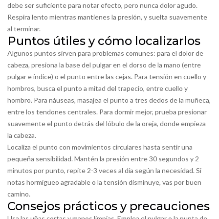
debe ser suficiente para notar efecto, pero nunca dolor agudo.
Respira lento mientras mantienes la presión, y suelta suavemente
al terminar.
Puntos útiles y cómo localizarlos
Algunos puntos sirven para problemas comunes: para el dolor de
cabeza, presiona la base del pulgar en el dorso de la mano (entre
pulgar e índice) o el punto entre las cejas. Para tensión en cuello y
hombros, busca el punto a mitad del trapecio, entre cuello y
hombro. Para náuseas, masajea el punto a tres dedos de la muñeca,
entre los tendones centrales. Para dormir mejor, prueba presionar
suavemente el punto detrás del lóbulo de la oreja, donde empieza
la cabeza.
Localiza el punto con movimientos circulares hasta sentir una
pequeña sensibilidad. Mantén la presión entre 30 segundos y 2
minutos por punto, repite 2-3 veces al día según la necesidad. Si
notas hormigueo agradable o la tensión disminuye, vas por buen
camino.
Consejos prácticos y precauciones
Usa las uñas cortas y manos limpias. Emplea el pulgar o la punta de