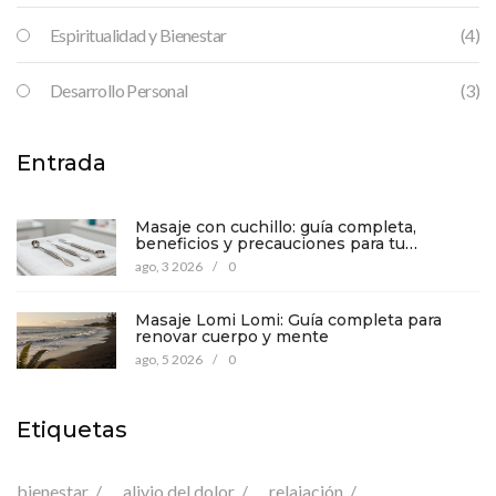
Espiritualidad y Bienestar
(4)
Desarrollo Personal
(3)
Entrada
Masaje con cuchillo: guía completa,
beneficios y precauciones para tu
bienestar
ago, 3 2026
/
0
Masaje Lomi Lomi: Guía completa para
renovar cuerpo y mente
ago, 5 2026
/
0
Etiquetas
bienestar
alivio del dolor
relajación