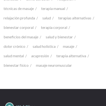
técnicas de masaje
terapia manual
relajación profunda
salud
terapias alternativas
bienestar corporal
terapia corporal
beneficios del masaje
salud y bienestar
dolor crónico
salud holística
masaje
salud mental
acupresión
terapia alternativa
bienestar físico
masaje neuromuscular