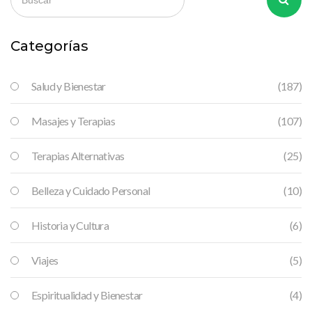
es hora de decir adiós a la rigidez y hola a la relajación! ¡Así que
amigos, suban a bordo de este fascinante viaje de bienestar y
descubran la magia del masaje neuromuscular! ¡Hasta luego, y
Categorías
que la relajación esté contigo!
Salud y Bienestar
(187)
Masajes y Terapias
(107)
Terapias Alternativas
(25)
Belleza y Cuidado Personal
(10)
Historia y Cultura
(6)
Viajes
(5)
Espiritualidad y Bienestar
(4)