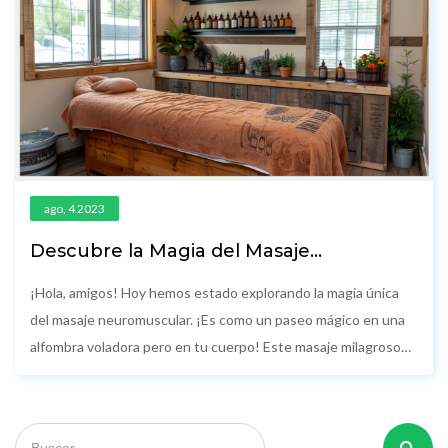
ningún superpoder para disfrutarlo. Así que, ¡prepárate para
decir adiós a las arrugas y las tensiones con esta técnica que
hará rejuvenecer tu cuerpo y te hará sentir más ligero que una
pluma!
ago, 4 2023
Descubre la Magia del Masaje
Neuromuscular
¡Hola, amigos! Hoy hemos estado explorando la magia única
del masaje neuromuscular. ¡Es como un paseo mágico en una
alfombra voladora pero en tu cuerpo! Este masaje milagroso
es una técnica fabulosa que se enfoca en las capas más
profundas de los músculos, ayudándote a deshacerte de esos
dolores y tensiones que te han estado molestando. ¡Vamos,