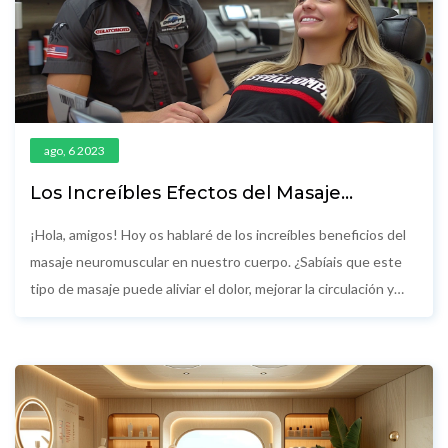
ago, 6 2023
Los Increíbles Efectos del Masaje
Neuromuscular en Tu Cuerpo
¡Hola, amigos! Hoy os hablaré de los increíbles beneficios del
masaje neuromuscular en nuestro cuerpo. ¿Sabíais que este
tipo de masaje puede aliviar el dolor, mejorar la circulación y
reducir el estrés? Estoy seguro de que este post os resultará
útil si estáis buscando maneras efectivas de mejorar vuestra
salud y bienestar. ¡Poneos cómodos y acompañadme en este
viaje hacia un mayor conocimiento de nuestra propia salud!