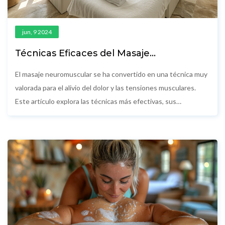
jun, 9 2024
Técnicas Eficaces del Masaje
Neuromuscular para el Alivio del Dolor
El masaje neuromuscular se ha convertido en una técnica muy
valorada para el alivio del dolor y las tensiones musculares.
Este artículo explora las técnicas más efectivas, sus
beneficios y cómo puedes integrarlas en tu vida diaria para
mejorar tu bienestar físico. Descubre métodos prácticos y
consejos útiles para obtener el máximo provecho de esta
forma de terapia. Desde la identificación de puntos gatillo
hasta la aplicación correcta de presión, aquí encontrarás toda
la información necesaria.