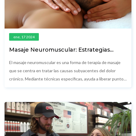
ene, 17 2024
Masaje Neuromuscular: Estrategias
Eficaces para Aliviar el Dolor
El masaje neuromuscular es una forma de terapia de masaje
que se centra en tratar las causas subyacentes del dolor
crónico. Mediante técnicas específicas, ayuda a liberar puntos
de tensión y a mejorar la circulación. Esta técnica profundiza
en el entendimiento de cómo el cuerpo y la mente se
coordinan para lograr el equilibrio y la salud. En este artículo,
exploramos cómo el masaje neuromuscular puede ser un
aliado en la lucha contra el dolor y ofrecemos consejos útiles
para quienes deseen probar esta eficaz forma de terapia.