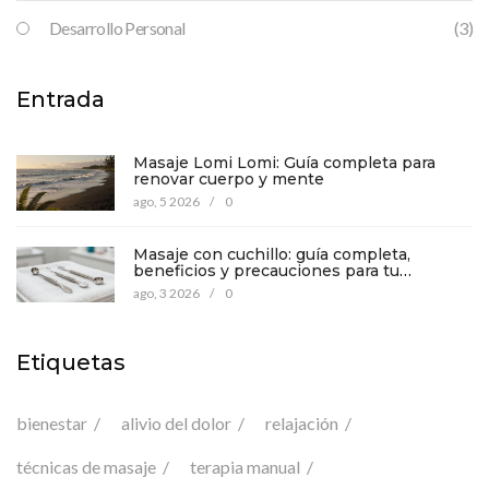
Desarrollo Personal
(3)
Entrada
Masaje Lomi Lomi: Guía completa para
renovar cuerpo y mente
ago, 5 2026
/
0
Masaje con cuchillo: guía completa,
beneficios y precauciones para tu
bienestar
ago, 3 2026
/
0
Etiquetas
bienestar
alivio del dolor
relajación
técnicas de masaje
terapia manual