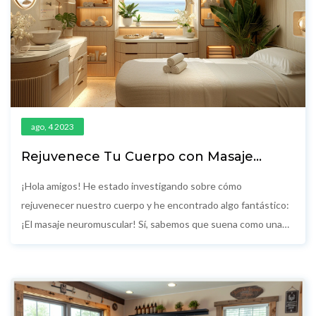
ago, 4 2023
Rejuvenece Tu Cuerpo con Masaje
Neuromuscular
¡Hola amigos! He estado investigando sobre cómo
rejuvenecer nuestro cuerpo y he encontrado algo fantástico:
¡El masaje neuromuscular! Sí, sabemos que suena como una
técnica de superhéroe, pero es mucho más interesante. Se
trata de una técnica efectiva que notarás en tus músculos y
en todo tu ser, liberándote de dolores y tensiones, ¡como
sacar un billete directo a la juventud! Y lo mejor, no necesitas