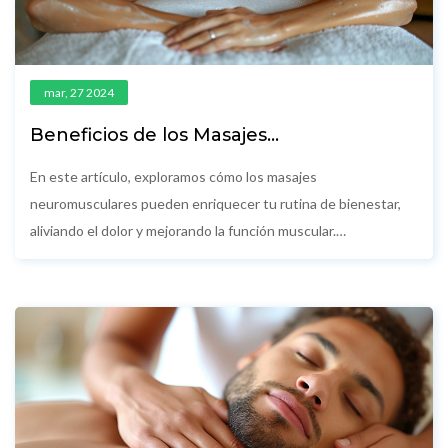
mar, 27 2024
Beneficios de los Masajes
Neuromusculares en tu Rutina de
Bienestar
En este artículo, exploramos cómo los masajes
neuromusculares pueden enriquecer tu rutina de bienestar,
aliviando el dolor y mejorando la función muscular.
Detallaremos sus beneficios, técnicas fundamentales, y cómo
incorporarlos a tu vida de manera efectiva. También
desmitificaremos algunos conceptos erróneos comunes para
que puedas aprovechar al máximo esta práctica terapéutica.