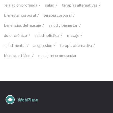
relajación profunda
salud
terapias alternativas
bienestar corporal
terapia corporal
beneficios del masaje
salud y bienestar
dolor crónico
salud holística
masaje
salud mental
acupresión
terapia alternativa
bienestar físico
masaje neuromuscular