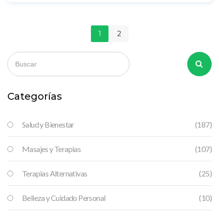
precisión superior a la de muchos terapeutas videntes. Una
técnica con raíces antiguas y respaldo científico moderno.
1
2
Categorías
Salud y Bienestar
(187)
Masajes y Terapias
(107)
Terapias Alternativas
(25)
Belleza y Cuidado Personal
(10)