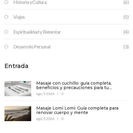
Historia y Cultura
(6)
Viajes
(5)
Espiritualidad y Bienestar
(4)
Desarrollo Personal
(3)
Entrada
Masaje con cuchillo: guía completa,
beneficios y precauciones para tu
bienestar
ago, 3 2026
/
0
Masaje Lomi Lomi: Guía completa para
renovar cuerpo y mente
ago, 5 2026
/
0