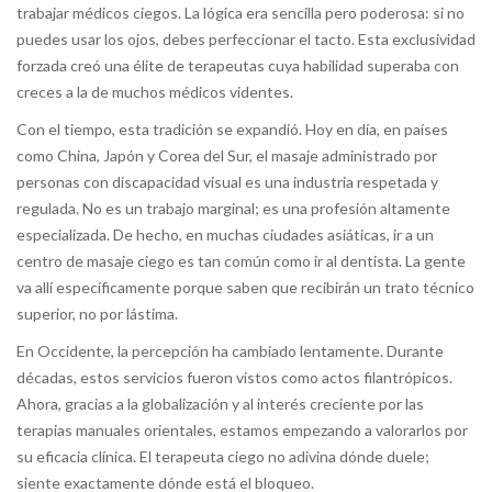
trabajar médicos ciegos. La lógica era sencilla pero poderosa: si no
puedes usar los ojos, debes perfeccionar el tacto. Esta exclusividad
forzada creó una élite de terapeutas cuya habilidad superaba con
creces a la de muchos médicos videntes.
Con el tiempo, esta tradición se expandió. Hoy en día, en países
como China, Japón y Corea del Sur, el masaje administrado por
personas con discapacidad visual es una industria respetada y
regulada. No es un trabajo marginal; es una profesión altamente
especializada. De hecho, en muchas ciudades asiáticas, ir a un
centro de masaje ciego es tan común como ir al dentista. La gente
va allí específicamente porque saben que recibirán un trato técnico
superior, no por lástima.
En Occidente, la percepción ha cambiado lentamente. Durante
décadas, estos servicios fueron vistos como actos filantrópicos.
Ahora, gracias a la globalización y al interés creciente por las
terapias manuales orientales, estamos empezando a valorarlos por
su eficacia clínica. El terapeuta ciego no adivina dónde duele;
siente exactamente dónde está el bloqueo.