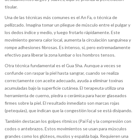
tisular.
Una de las técnicas más comunes es el
An Fa
, o técnica de
pellizcado. Imagina tomar un pliegue de músculo entre el pulgar y
los dedos índice y medio, y luego frotarlo rápidamente. Este
movimiento genera calor local, aumenta la circulación sanguínea y
rompe adhesiones fibrosas. Es intenso, sí, pero extremadamente
efectivo para liberar la zona lumbar o los hombros tensos.
Otra técnica fundamental es el
Gua Sha
. Aunque a veces se
confunde con raspar la piel hasta sangrar, cuando se realiza
correctamente con aceite adecuado, ayuda a eliminar toxinas
acumuladas bajo la superficie cutánea. El terapeuta utiliza una
herramienta de cuerno, piedra o cerámica para hacer glaseados
firmes sobre la piel. El resultado inmediato son marcas rojas
(petequias), que indican que la congestión local se está disipando.
También destacan los golpes rítmicos (
Pai Fa
) y la compresión con
codos o antebrazos. Estos movimientos se usan para músculos
grandes como los glúteos, muslos y espalda baja. Requieren una