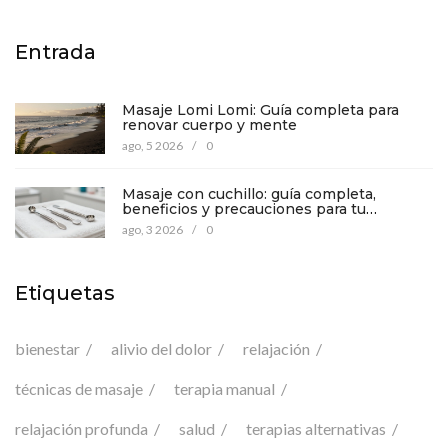
Entrada
Masaje Lomi Lomi: Guía completa para
renovar cuerpo y mente
ago, 5 2026
/
0
Masaje con cuchillo: guía completa,
beneficios y precauciones para tu
bienestar
ago, 3 2026
/
0
Etiquetas
bienestar
alivio del dolor
relajación
técnicas de masaje
terapia manual
relajación profunda
salud
terapias alternativas