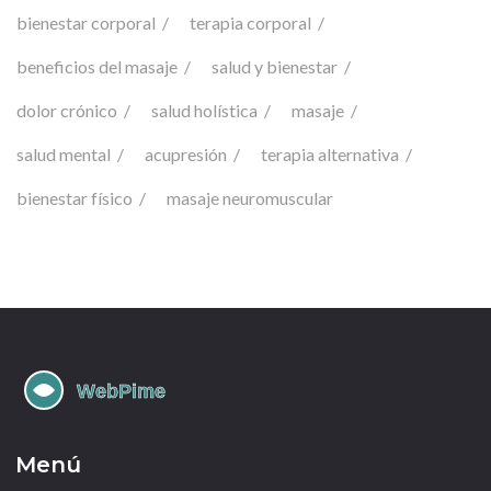
bienestar corporal
terapia corporal
beneficios del masaje
salud y bienestar
dolor crónico
salud holística
masaje
salud mental
acupresión
terapia alternativa
bienestar físico
masaje neuromuscular
Menú