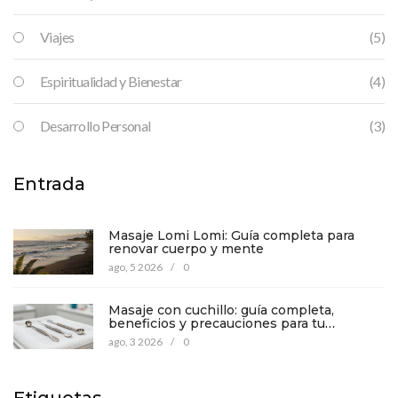
Viajes
(5)
Espiritualidad y Bienestar
(4)
Desarrollo Personal
(3)
Entrada
Masaje Lomi Lomi: Guía completa para
renovar cuerpo y mente
ago, 5 2026
/
0
Masaje con cuchillo: guía completa,
beneficios y precauciones para tu
bienestar
ago, 3 2026
/
0