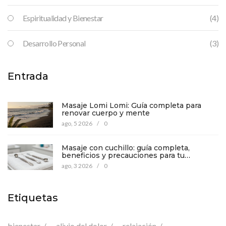
Espiritualidad y Bienestar
(4)
Desarrollo Personal
(3)
Entrada
Masaje Lomi Lomi: Guía completa para
renovar cuerpo y mente
ago, 5 2026
/
0
Masaje con cuchillo: guía completa,
beneficios y precauciones para tu
bienestar
ago, 3 2026
/
0
Etiquetas
bienestar
alivio del dolor
relajación