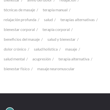
técnicas de masaje
terapia manual
relajación profunda
salud
terapias alternativas
bienestar corporal
terapia corporal
beneficios del masaje
salud y bienestar
dolor crónico
salud holística
masaje
salud mental
acupresión
terapia alternativa
bienestar físico
masaje neuromuscular