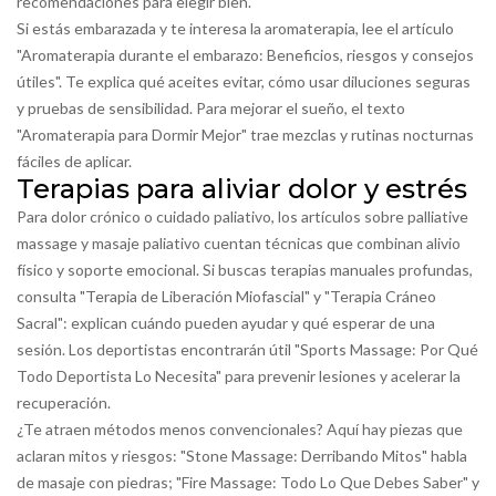
recomendaciones para elegir bien.
Si estás embarazada y te interesa la aromaterapia, lee el artículo
"Aromaterapia durante el embarazo: Beneficios, riesgos y consejos
útiles". Te explica qué aceites evitar, cómo usar diluciones seguras
y pruebas de sensibilidad. Para mejorar el sueño, el texto
"Aromaterapia para Dormir Mejor" trae mezclas y rutinas nocturnas
fáciles de aplicar.
Terapias para aliviar dolor y estrés
Para dolor crónico o cuidado paliativo, los artículos sobre
palliative
massage
y masaje paliativo cuentan técnicas que combinan alivio
físico y soporte emocional. Si buscas terapias manuales profundas,
consulta "Terapia de Liberación Miofascial" y "Terapia Cráneo
Sacral": explican cuándo pueden ayudar y qué esperar de una
sesión. Los deportistas encontrarán útil "Sports Massage: Por Qué
Todo Deportista Lo Necesita" para prevenir lesiones y acelerar la
recuperación.
¿Te atraen métodos menos convencionales? Aquí hay piezas que
aclaran mitos y riesgos: "Stone Massage: Derribando Mitos" habla
de masaje con piedras; "Fire Massage: Todo Lo Que Debes Saber" y