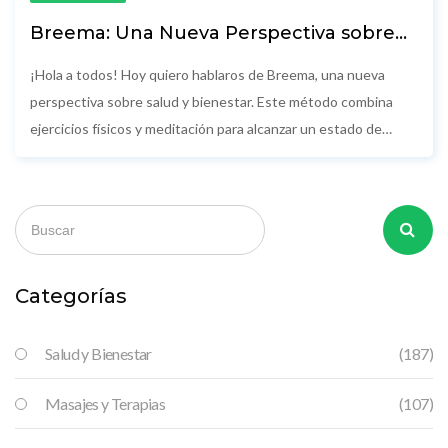
Breema: Una Nueva Perspectiva sobre
Salud y Bienestar
¡Hola a todos! Hoy quiero hablaros de Breema, una nueva
perspectiva sobre salud y bienestar. Este método combina
ejercicios físicos y meditación para alcanzar un estado de
relajación profunda. Breema nos ayuda a equilibrar cuerpo y
mente, lo que conduce a una salud y bienestar óptimos.
Acompáñame en este viaje hacia una versión más saludable y
completa de nosotros mismos.
Categorías
Salud y Bienestar
(187)
Masajes y Terapias
(107)