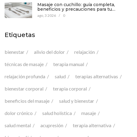
Masaje con cuchillo: guía completa,
beneficios y precauciones para tu
bienestar
ago, 3 2026
/
0
Etiquetas
bienestar
alivio del dolor
relajación
técnicas de masaje
terapia manual
relajación profunda
salud
terapias alternativas
bienestar corporal
terapia corporal
beneficios del masaje
salud y bienestar
dolor crónico
salud holística
masaje
salud mental
acupresión
terapia alternativa