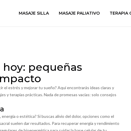
MASAJE SILLA
MASAJE PALIATIVO
TERAPIA 
r hoy: pequeñas
 impacto
r el estrés y mejorar tu sueño? Aquí encontrarás ideas claras y
ajes y terapias prácticas. Nada de promesas vacías: solo consejos
.
ta
 energía o estética? Si buscas alivio del dolor, opciones como el
eosacral suelen dar resultados. Para recuperar energía y rendimiento
regulares de bioenergética para cuidar la base celular de tu