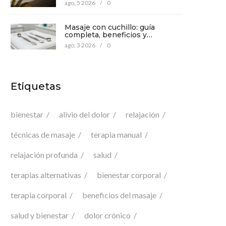
mente
ago, 5 2026
/
0
Masaje con cuchillo: guía
completa, beneficios y
precauciones para tu bienestar
ago, 3 2026
/
0
Etiquetas
bienestar
alivio del dolor
relajación
técnicas de masaje
terapia manual
relajación profunda
salud
terapias alternativas
bienestar corporal
terapia corporal
beneficios del masaje
salud y bienestar
dolor crónico