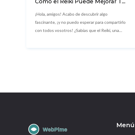
Cómo el Reiki Puede Mejorar Tu
Salud Mental
¡Hola, amigos! Acabo de descubrir algo
fascinante, ¡y no puedo esperar para compartirlo
con todos vosotros! ¿Sabías que el Reiki, una
práctica japonesa de sanación energética, puede
ser una herramienta increíble para mejorar
nuestra salud mental? ¡Así es, amiguitos! No solo
te ayuda a relajarte, sino que puede reducir la
ansiedad, aliviar el estrés y promover una
sensación general de bienestar. ¡Así que, si estás
sintiendo el peso del mundo sobre tus hombros,
puede que sea el momento de decir "hola" al Reiki
y "adiós" a esos problemas mentales! ¡Vamos, no
pierdes nada por probar!
Menú