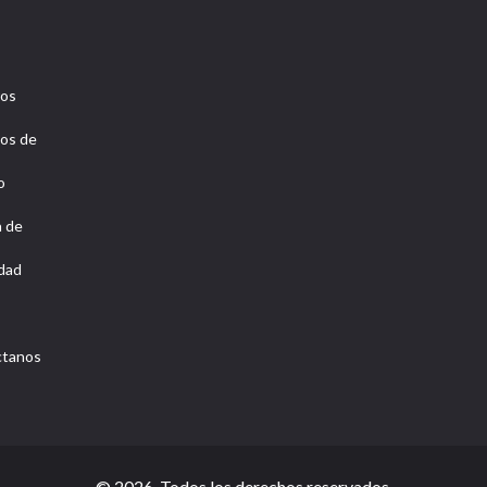
ros
os de
o
a de
idad
ctanos
© 2026. Todos los derechos reservados.