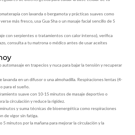
 aromaterapia con lavanda o bergamota y prácticas suaves como
 verse más fresco, usa Gua Sha o un masaje facial sencillo de 5
je con serpientes o tratamientos con calor intenso), verifica
azo, consulta a tu matrona o médico antes de usar aceites
hoy
o automasaje en trapecios y nuca para bajar la tensión y recuperar
e lavanda en un difusor o una almohadilla. Respiraciones lentas (4-
o para el sueño.
tiramiento suave con 10-15 minutos de masaje deportivo o
a la circulación y reduce la rigidez.
-60 minutos y suma técnicas de bioenergética como respiraciones
 de vigor sin fatiga.
ro 5 minutos por la mañana para mejorar la circulación y la