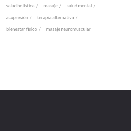
salud holística
masaje
salud mental
acupresión
terapia alternativa
bienestar físico
masaje neuromuscular