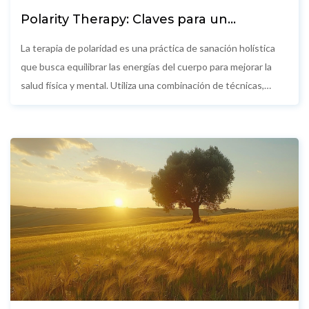
Polarity Therapy: Claves para un
Bienestar Holístico
La terapia de polaridad es una práctica de sanación holística
que busca equilibrar las energías del cuerpo para mejorar la
salud física y mental. Utiliza una combinación de técnicas,
desde el tacto suave hasta la dieta y el ejercicio, para
restaurar el flujo energético. En este artículo se exploran los
fundamentos de la terapia de polaridad, sus beneficios y cómo
puede integrarse en la vida diaria para potenciar el bienestar.
También se incluyen consejos prácticos para quienes deseen
comenzar a experimentar con esta técnica.