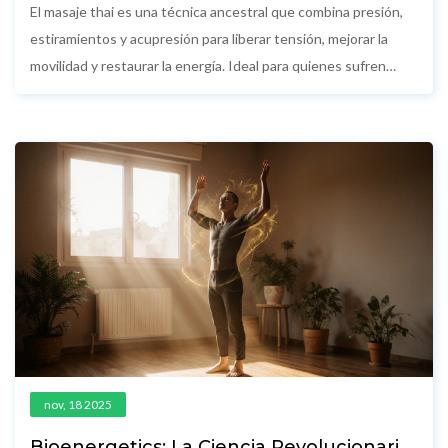
recuperar la energía
El masaje thai es una técnica ancestral que combina presión,
estiramientos y acupresión para liberar tensión, mejorar la
movilidad y restaurar la energía. Ideal para quienes sufren
dolor crónico o estrés acumulado.
nov, 18 2025
Bioenergetics: La Ciencia Revolucionaria