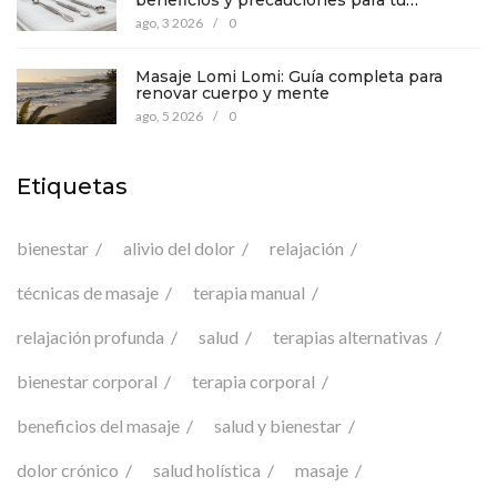
bienestar
ago, 3 2026
/
0
Masaje Lomi Lomi: Guía completa para
renovar cuerpo y mente
ago, 5 2026
/
0
Etiquetas
bienestar
alivio del dolor
relajación
técnicas de masaje
terapia manual
relajación profunda
salud
terapias alternativas
bienestar corporal
terapia corporal
beneficios del masaje
salud y bienestar
dolor crónico
salud holística
masaje