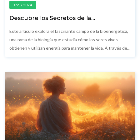
abr, 7 2024
Descubre los Secretos de la
Bioenergética: Guía Definitiva para
Mejorar tu Bienestar
Este artículo explora el fascinante campo de la bioenergética,
una rama de la biología que estudia cómo los seres vivos
obtienen y utilizan energía para mantener la vida. A través de
la comprensión de prácticas y teorías bioenergéticas, los
lectores podrán descubrir formas de mejorar su bienestar
general, reducir el estrés y aumentar su energía vital. La guía
ofrece una introducción detallada a los principios
fundamentales de la bioenergética, junto con estrategias
prácticas para aplicar estos conocimientos en la vida diaria.