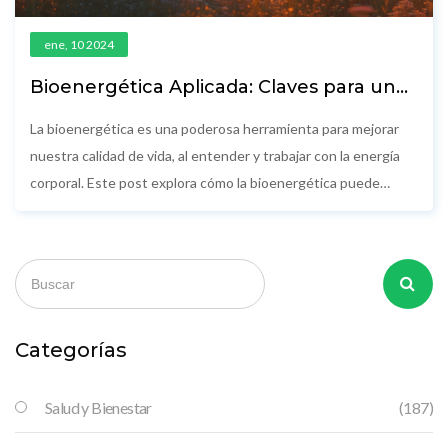
ene, 10 2024
Bioenergética Aplicada: Claves para un
Bienestar Integral
La bioenergética es una poderosa herramienta para mejorar
nuestra calidad de vida, al entender y trabajar con la energía
corporal. Este post explora cómo la bioenergética puede
ayudarnos a mantener un equilibrio entre mente y cuerpo,
ofreciendo consejos prácticos y ejercicios específicos para
elevar nuestra vitalidad. Abordaremos temas clave como el
ejercicio físico, la alimentación y el manejo del estrés,
maximizando el potencial de nuestra energía para lograr un
estilo de vida más saludable y armónico.
Categorías
Salud y Bienestar
(187)