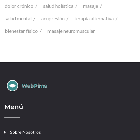
dolor crónico
salud holística
masaje
salud mental
acupresión
terapia alternativa
bienestar físico
masaje neuromuscular
Menú
Sobre Nosotros