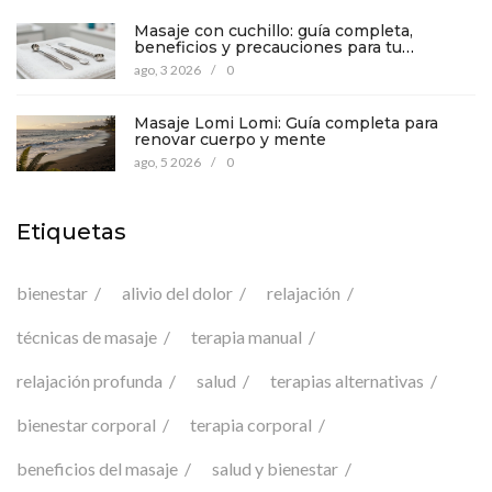
Masaje con cuchillo: guía completa,
beneficios y precauciones para tu
bienestar
ago, 3 2026
/
0
Masaje Lomi Lomi: Guía completa para
renovar cuerpo y mente
ago, 5 2026
/
0
Etiquetas
bienestar
alivio del dolor
relajación
técnicas de masaje
terapia manual
relajación profunda
salud
terapias alternativas
bienestar corporal
terapia corporal
beneficios del masaje
salud y bienestar