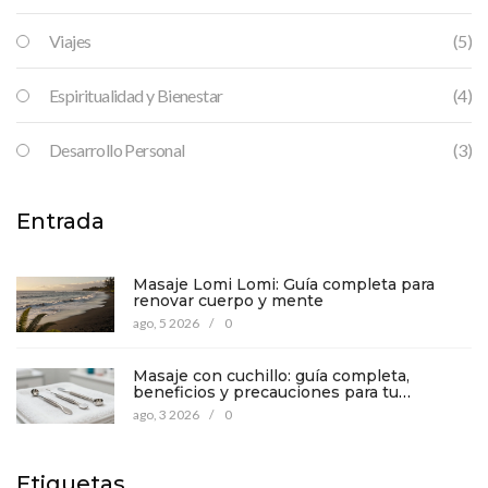
Viajes
(5)
Espiritualidad y Bienestar
(4)
Desarrollo Personal
(3)
Entrada
Masaje Lomi Lomi: Guía completa para
renovar cuerpo y mente
ago, 5 2026
/
0
Masaje con cuchillo: guía completa,
beneficios y precauciones para tu
bienestar
ago, 3 2026
/
0
Etiquetas