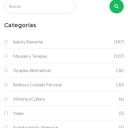
bienestar. Además, se destacan las influencias culturales y
cómo se adapta el kahuna a las demandas del siglo XXI sin
perder su esencia. Finalmente, se ofrecen consejos prácticos
para quienes deseen incorporar estas enseñanzas a su vida
Categorías
diaria.
Salud y Bienestar
(187)
Masajes y Terapias
(107)
Terapias Alternativas
(26)
Belleza y Cuidado Personal
(10)
Historia y Cultura
(6)
Viajes
(5)
Espiritualidad y Bienestar
(4)