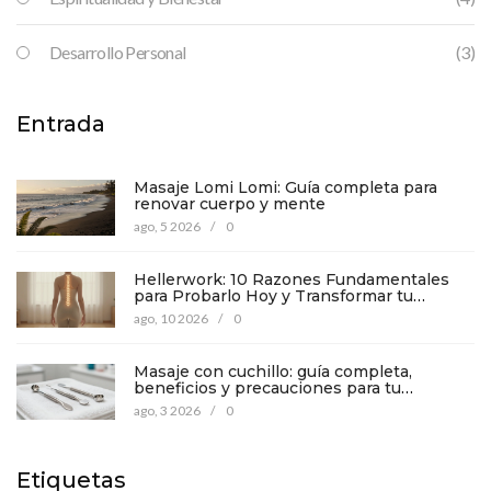
Desarrollo Personal
(3)
Entrada
Masaje Lomi Lomi: Guía completa para
renovar cuerpo y mente
ago, 5 2026
/
0
Hellerwork: 10 Razones Fundamentales
para Probarlo Hoy y Transformar tu
Cuerpo
ago, 10 2026
/
0
Masaje con cuchillo: guía completa,
beneficios y precauciones para tu
bienestar
ago, 3 2026
/
0
Etiquetas