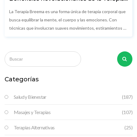
Breema para el Bienestar Personal
La Terapia Breema es una forma única de terapia corporal que
busca equilibrar la mente, el cuerpo y las emociones. Con
técnicas que involucran suaves movimientos, estiramientos y
una presencia consciente, esta práctica ayuda a reducir el
estrés, mejorar la salud y fomentar la conexión con uno mismo.
En este artículo, exploraremos sus beneficios, la filosofía
detrás de Breema y cómo integrarlo en la vida diaria.
Categorías
Salud y Bienestar
(187)
Masajes y Terapias
(107)
Terapias Alternativas
(25)