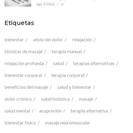
bienestar
ago, 3 2026
/
0
Etiquetas
bienestar
alivio del dolor
relajación
técnicas de masaje
terapia manual
relajación profunda
salud
terapias alternativas
bienestar corporal
terapia corporal
beneficios del masaje
salud y bienestar
dolor crónico
salud holística
masaje
salud mental
acupresión
terapia alternativa
bienestar físico
masaje neuromuscular