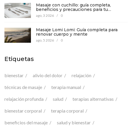
Masaje con cuchillo: guía completa,
beneficios y precauciones para tu
bienestar
ago, 3 2026
/
0
Masaje Lomi Lomi: Guía completa para
renovar cuerpo y mente
ago, 5 2026
/
0
Etiquetas
bienestar
alivio del dolor
relajación
técnicas de masaje
terapia manual
relajación profunda
salud
terapias alternativas
bienestar corporal
terapia corporal
beneficios del masaje
salud y bienestar