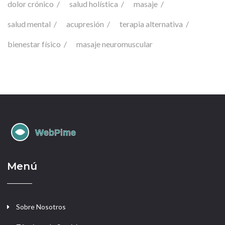
dolor crónico
salud holística
masaje
salud mental
acupresión
terapia alternativa
bienestar físico
masaje neuromuscular
Menú
Sobre Nosotros