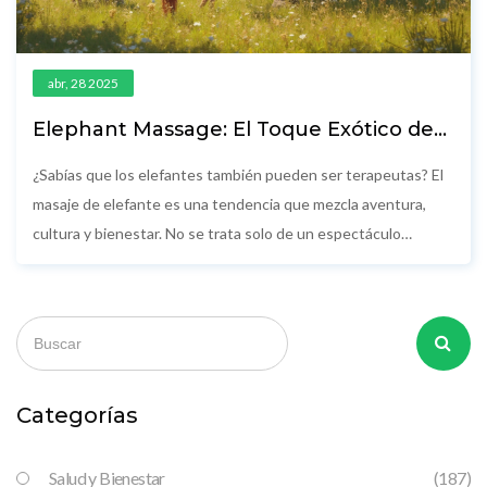
abr, 28 2025
Elephant Massage: El Toque Exótico de
la Terapia Animal
¿Sabías que los elefantes también pueden ser terapeutas? El
masaje de elefante es una tendencia que mezcla aventura,
cultura y bienestar. No se trata solo de un espectáculo
turístico, sino de una experiencia que busca aliviar tensiones y
conectar con estos gigantes. Aquí conocerás cómo funciona,
los riesgos y los beneficios reales. Si te planteas probarlo, este
artículo te da todos los datos claros y sin rodeos.
Categorías
Salud y Bienestar
(187)