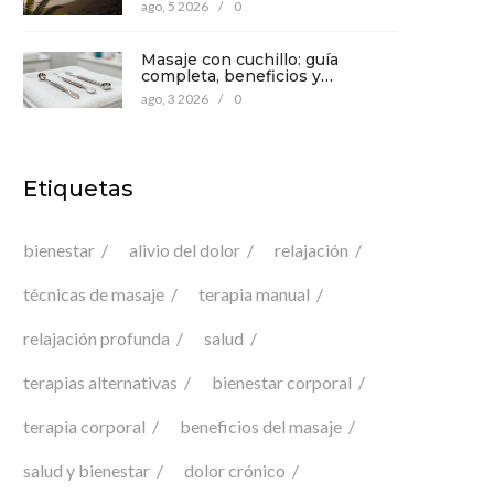
mente
ago, 5 2026
/
0
Masaje con cuchillo: guía
completa, beneficios y
precauciones para tu bienestar
ago, 3 2026
/
0
Etiquetas
bienestar
alivio del dolor
relajación
técnicas de masaje
terapia manual
relajación profunda
salud
terapias alternativas
bienestar corporal
terapia corporal
beneficios del masaje
salud y bienestar
dolor crónico