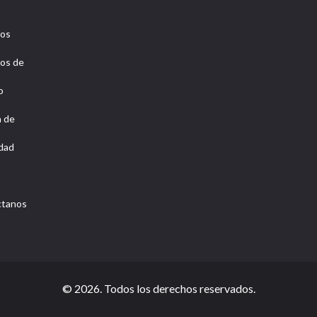
ros
os de
o
a de
idad
ctanos
© 2026. Todos los derechos reservados.