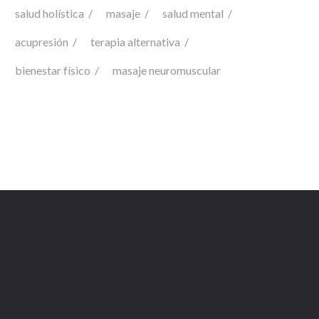
salud holística
masaje
salud mental
acupresión
terapia alternativa
bienestar físico
masaje neuromuscular