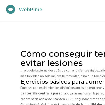
Cómo conseguir ten
evitar lesiones
¿Te duele la pierna después de correr o sientes rigidez al
más flexibles no solo mejora tu movilidad, sino que tambié
Ejercicios básicos para aument
Empieza con estiramientos dinámicos antes de entrenar y e
pantorrilla contra la pared
: apoya las manos en la pared
cadera hacia adelante. Mantén 20‑30 segundos y repite tr
Otro ejercicio útil es el
estiramiento de isquiotibiales