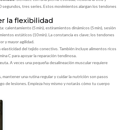
‑20 segundos, tres series. Estos movimientos alargan los tendones
la flexibilidad
a: calentamiento (5 min), estiramientos dinámicos (5 min), sesión
amientos estáticos (10 min). La constancia es clave; los tendones
r y mayor agilidad.
 elasticidad del tejido conectivo. También incluye alimentos ricos
na C para apoyar la reparación tendinosa.
apeuta. A veces una pequeña desalineación muscular requiere
 mantener una rutina regular y cuidar la nutrición son pasos
iesgo de lesiones. Empieza hoy mismo y notarás cómo tu cuerpo