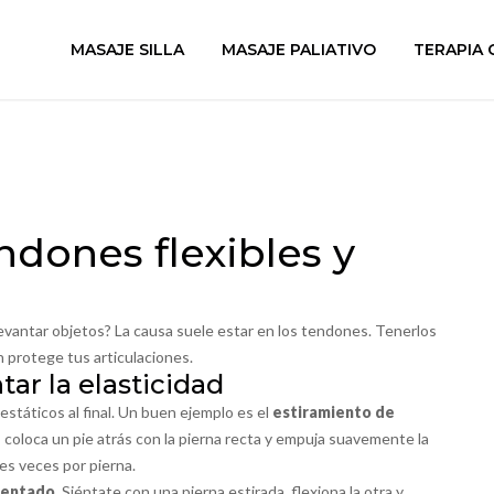
MASAJE SILLA
MASAJE PALIATIVO
TERAPIA 
dones flexibles y
 levantar objetos? La causa suele estar en los tendones. Tenerlos
n protege tus articulaciones.
ar la elasticidad
státicos al final. Un buen ejemplo es el
estiramiento de
, coloca un pie atrás con la pierna recta y empuja suavemente la
es veces por pierna.
 sentado
. Siéntate con una pierna estirada, flexiona la otra y