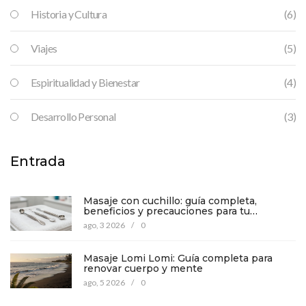
Historia y Cultura
(6)
Viajes
(5)
Espiritualidad y Bienestar
(4)
Desarrollo Personal
(3)
Entrada
Masaje con cuchillo: guía completa,
beneficios y precauciones para tu
bienestar
ago, 3 2026
/
0
Masaje Lomi Lomi: Guía completa para
renovar cuerpo y mente
ago, 5 2026
/
0