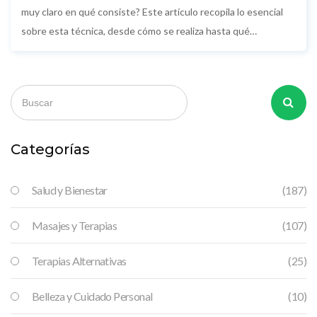
muy claro en qué consiste? Este artículo recopila lo esencial
sobre esta técnica, desde cómo se realiza hasta qué
beneficios y riesgos tiene. Descubre si realmente puede
ayudarte a relajarte o aliviar molestias. No faltan consejos
prácticos para quienes están pensando en probarlo. Una guía
fácil que aclara mitos y va directo al grano.
Categorías
Salud y Bienestar
(187)
Masajes y Terapias
(107)
Terapias Alternativas
(25)
Belleza y Cuidado Personal
(10)