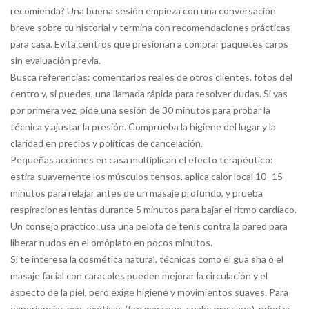
recomienda? Una buena sesión empieza con una conversación
breve sobre tu historial y termina con recomendaciones prácticas
para casa. Evita centros que presionan a comprar paquetes caros
sin evaluación previa.
Busca referencias: comentarios reales de otros clientes, fotos del
centro y, si puedes, una llamada rápida para resolver dudas. Si vas
por primera vez, pide una sesión de 30 minutos para probar la
técnica y ajustar la presión. Comprueba la higiene del lugar y la
claridad en precios y políticas de cancelación.
Pequeñas acciones en casa multiplican el efecto terapéutico:
estira suavemente los músculos tensos, aplica calor local 10–15
minutos para relajar antes de un masaje profundo, y prueba
respiraciones lentas durante 5 minutos para bajar el ritmo cardíaco.
Un consejo práctico: usa una pelota de tenis contra la pared para
liberar nudos en el omóplato en pocos minutos.
Si te interesa la cosmética natural, técnicas como el gua sha o el
masaje facial con caracoles pueden mejorar la circulación y el
aspecto de la piel, pero exige higiene y movimientos suaves. Para
experiencias más exóticas (fire massage, snake massage), prioriza