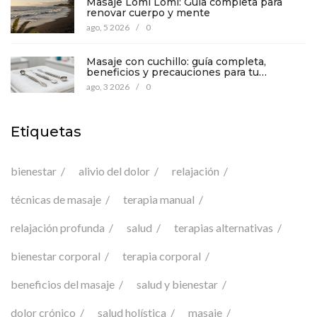
Masaje Lomi Lomi: Guía completa para
renovar cuerpo y mente
ago, 5 2026
/
0
Masaje con cuchillo: guía completa,
beneficios y precauciones para tu
bienestar
ago, 3 2026
/
0
Etiquetas
bienestar
alivio del dolor
relajación
técnicas de masaje
terapia manual
relajación profunda
salud
terapias alternativas
bienestar corporal
terapia corporal
beneficios del masaje
salud y bienestar
dolor crónico
salud holística
masaje