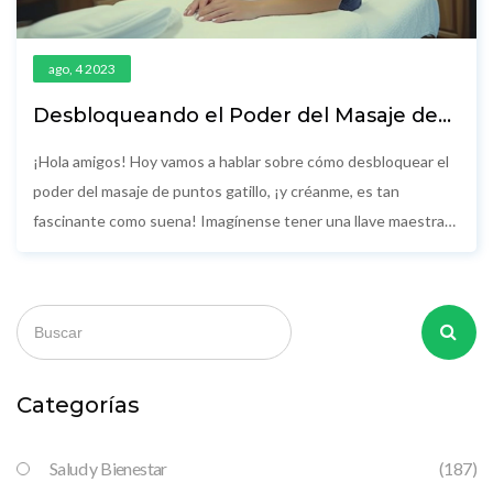
ago, 4 2023
Desbloqueando el Poder del Masaje de
Puntos Gatillo
¡Hola amigos! Hoy vamos a hablar sobre cómo desbloquear el
poder del masaje de puntos gatillo, ¡y créanme, es tan
fascinante como suena! Imagínense tener una llave maestra
para aliviar el dolor y el estrés, eso es el masaje de puntos
gatillo. Esto no es brujería, eh, es una técnica de masaje que se
enfoca en áreas específicas del cuerpo para liberar la tensión.
¡Así que prepárense, porque después de esto, querrán
convertirse en expertos de los masajes de puntos gatillo y
liberar todo su potencial!
Categorías
Salud y Bienestar
(187)