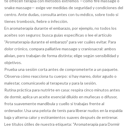
te ofrecen terapia con métodos extremos —como fire massage o
snake massage— exige ver medidas de seguridad y condiciones del
centro. Ante dudas, consulta antes con tu médico, sobre todo si
tienes trombosis, fiebre o infección.
En aromaterapia durante el embarazo, por ejemplo, no todos los
aceites son seguros: busca guías específicas o lee el artículo
"Aromaterapia durante el embarazo" para ver cuáles evitar. Para
dolor crónico, compara palliative massage y craniosacral: ambos
alivian, pero trabajan de forma distinta; elige según sensibilidad y
objetivos.
Prueba una sesión corta antes de comprometerte a un paquete.
Observa cómo reacciona tu cuerpo: si hay mareo, dolor agudo o
malestar, comunícaselo al terapeuta y para la sesión.
Rutina práctica para nutrirte en casa: respira cinco minutos antes
de dormir, aplica un aceite esencial diluido en muñecas o difusor,
frota suavemente mandíbula y cuello si trabajas frente al
ordenador. Usa una pelota de tenis para liberar nudos en la espalda
baja y alterna calor y estiramientos suaves después de entrenar.
Lee títulos útiles de nuestra etiqueta: "Aromaterapia para Dormir