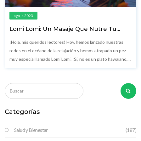
ago, 4 2023
Lomi Lomi: Un Masaje Que Nutre Tu
Alma
¡Hola, mis queridos lectores! Hoy, hemos lanzado nuestras
redes en el océano de la relajación y hemos atrapado un pez
muy especial llamado Lomi Lomi. ¡Sí, no es un plato hawaiano,
es un masaje! Este masaje milenario no solo alivia tus
músculos cansados, sino que también nutre tu alma, ¡y eso,
amigos míos, es un auténtico 2x1! Así que ven y sumérgete
conmigo en esta experiencia de Lomi Lomi, ¡es como un abrazo
cálido para tu alma que te deja con una sonrisa más grande
que la de un niño en una tienda de caramelos!
Categorías
Salud y Bienestar
(187)