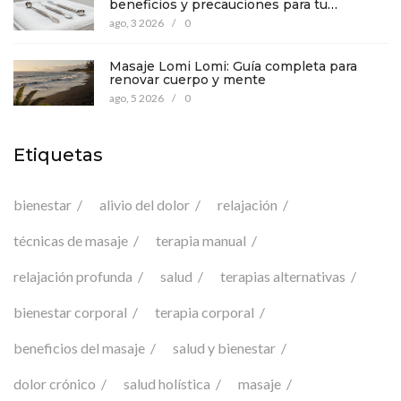
beneficios y precauciones para tu
bienestar
ago, 3 2026
/
0
Masaje Lomi Lomi: Guía completa para
renovar cuerpo y mente
ago, 5 2026
/
0
Etiquetas
bienestar
alivio del dolor
relajación
técnicas de masaje
terapia manual
relajación profunda
salud
terapias alternativas
bienestar corporal
terapia corporal
beneficios del masaje
salud y bienestar
dolor crónico
salud holística
masaje