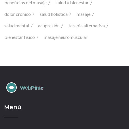
beneficios del masaje
salud y bienestar
dolor crónico
salud holística
masaje
salud mental
acupresión
terapia alternativa
bienestar físico
masaje neuromuscular
Menú