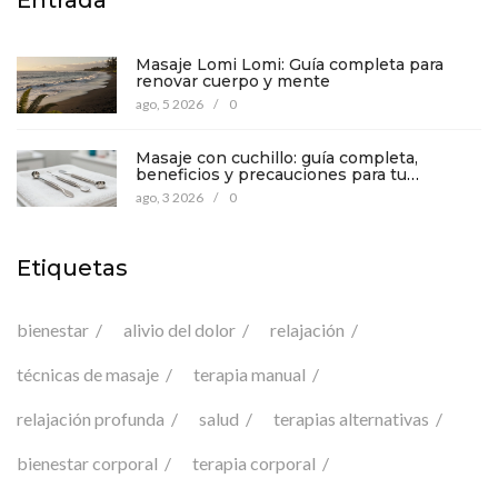
Entrada
Masaje Lomi Lomi: Guía completa para
renovar cuerpo y mente
ago, 5 2026
/
0
Masaje con cuchillo: guía completa,
beneficios y precauciones para tu
bienestar
ago, 3 2026
/
0
Etiquetas
bienestar
alivio del dolor
relajación
técnicas de masaje
terapia manual
relajación profunda
salud
terapias alternativas
bienestar corporal
terapia corporal