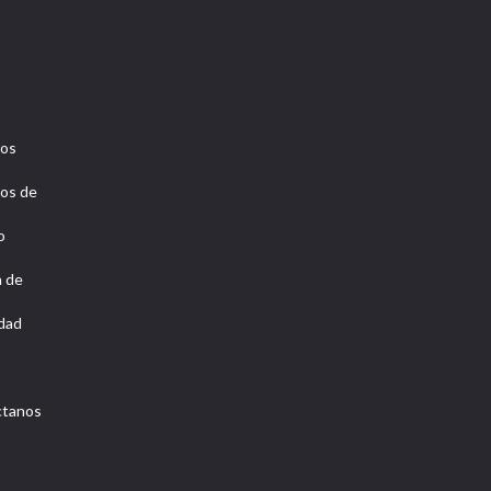
ros
os de
o
a de
idad
ctanos