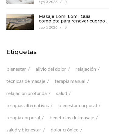
precauciones para tu bienestar
ago, 3 2026
/
0
Masaje Lomi Lomi: Guía
completa para renovar cuerpo y
mente
ago, 5 2026
/
0
Etiquetas
bienestar
alivio del dolor
relajación
técnicas de masaje
terapia manual
relajación profunda
salud
terapias alternativas
bienestar corporal
terapia corporal
beneficios del masaje
salud y bienestar
dolor crónico