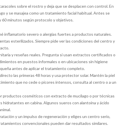
s caracoles sobre el rostro y deja que se desplacen con control. En
lago y se masajea como un tratamiento facial habitual. Antes se
0 y 60 minutos según protocolo y objetivos.
cné inflamatorio severo o alergias fuertes a productos naturales.
entas esterilizados. Siempre pide ver las condiciones del centro y
racto.
itaria y reseñas reales. Pregunta si usan extractos certificados o
dimientos en puestos informales o en ubicaciones sin higiene
equeña antes de aplicar el tratamiento completo.
irecto las primeras 48 horas y usa protector solar. Mantén la piel
ecimiento que no cede o picores intensos, consulta al centro o a un
 por productos cosméticos con extracto de mucílago o por técnicas
s hidratantes en cabina. Algunos sueros con alantoína y ácido
nimal.
ratación y un impulso de regeneración y eliges un centro serio,
o tratamientos convencionales pueden dar resultados similares.