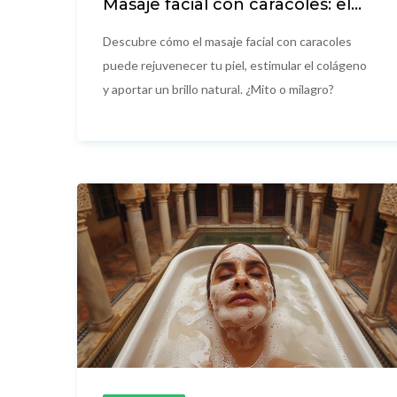
Masaje facial con caracoles: el
secreto antiaging que
revoluciona la cosmética
Descubre cómo el masaje facial con caracoles
natural
puede rejuvenecer tu piel, estimular el colágeno
y aportar un brillo natural. ¿Mito o milagro?