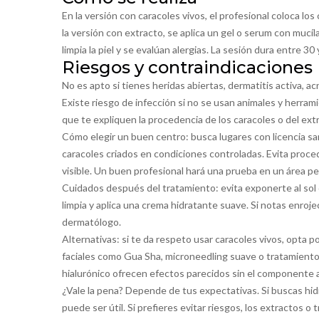
En la versión con caracoles vivos, el profesional coloca lo
la versión con extracto, se aplica un gel o serum con mucí
limpia la piel y se evalúan alergias. La sesión dura entre 3
Riesgos y contraindicaciones
No es apto si tienes heridas abiertas, dermatitis activa, a
Existe riesgo de infección si no se usan animales y herrami
que te expliquen la procedencia de los caracoles o del ext
Cómo elegir un buen centro: busca lugares con licencia san
caracoles criados en condiciones controladas. Evita proce
visible. Un buen profesional hará una prueba en un área p
Cuidados después del tratamiento: evita exponerte al sol d
limpia y aplica una crema hidratante suave. Si notas enroj
dermatólogo.
Alternativas: si te da respeto usar caracoles vivos, opta
faciales como Gua Sha, microneedling suave o tratamiento
hialurónico ofrecen efectos parecidos sin el componente a
¿Vale la pena? Depende de tus expectativas. Si buscas hid
puede ser útil. Si prefieres evitar riesgos, los extractos 