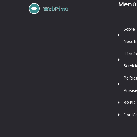
Menú
Sobre
Nosot
Términ
Servici
Polític
Privac
RGPD
Contá