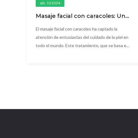
abr, 10 2024
Masaje facial con caracoles: Una
tendencia innovadora al
descubierto
El masaje facial con caracoles ha captado la
atención de entusiastas del cuidado de la piel en
todo el mundo. Este tratamiento, que se basa en
el uso de caracoles vivos sobre el rostro,
promete una piel más joven, hidratada y luminosa.
Pero, ¿es realmente efectivo? En este artículo,
exploraremos los orígenes de esta peculiar
tendencia, sus posibles beneficios y
consideraciones a tener en cuenta antes de
probarla.