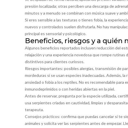
presión localizada; otras perciben una descarga de adrenal
minutos y a menudo se combinan con música suave y ambi
Si eres sensible a las texturas o tienes fobia, la experie
nuevos y controlados suelen disfrutarla. No hay manipulac
principal es sensorial y psicológico.
Beneficios, riesgos y a quién
Algunos beneficios reportados incluyen reducción del es
relajación y una experiencia novedosa que rompe rutinas 
distintivos para clientes curiosos.
Riesgos importantes: posibles alergias, transmisión de par
mordeduras si se usan especies inadecuadas. Además, la 
ansiedad o fobia a los reptiles. No es recomendable para
inmunodeprimidos o con heridas abiertas en la piel.
Antes de reservar, pregunta por la especie utilizada, certi
usa serpientes criadas en cautividad, limpias y desparasit
terapeuta.
Consejos prácticos: confirma que puedas cancelar si te si
animales y solicita ver las serpientes antes de empezar. L