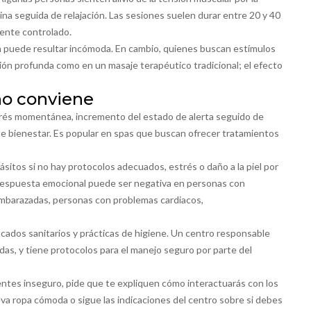
ina seguida de relajación. Las sesiones suelen durar entre 20 y 40
ente controlado.
ncia puede resultar incómoda. En cambio, quienes buscan estímulos
ión profunda como en un masaje terapéutico tradicional; el efecto
 no conviene
trés momentánea, incremento del estado de alerta seguido de
de bienestar. Es popular en spas que buscan ofrecer tratamientos
ásitos si no hay protocolos adecuados, estrés o daño a la piel por
respuesta emocional puede ser negativa en personas con
 embarazadas, personas con problemas cardiacos,
ficados sanitarios y prácticas de higiene. Un centro responsable
adas, y tiene protocolos para el manejo seguro por parte del
entes inseguro, pide que te expliquen cómo interactuarás con los
leva ropa cómoda o sigue las indicaciones del centro sobre si debes