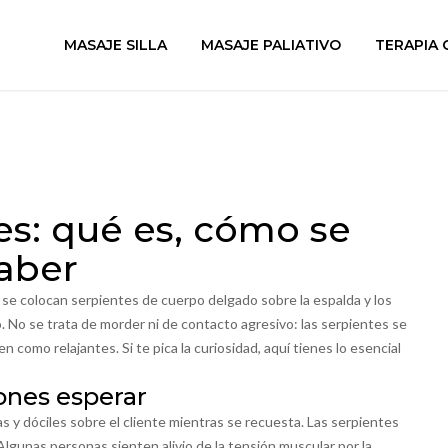
MASAJE SILLA
MASAJE PALIATIVO
TERAPIA 
es: qué es, cómo se
aber
se colocan serpientes de cuerpo delgado sobre la espalda y los
 No se trata de morder ni de contacto agresivo: las serpientes se
omo relajantes. Si te pica la curiosidad, aquí tienes lo esencial
ones esperar
s y dóciles sobre el cliente mientras se recuesta. Las serpientes
Algunas personas sienten alivio de la tensión muscular por la