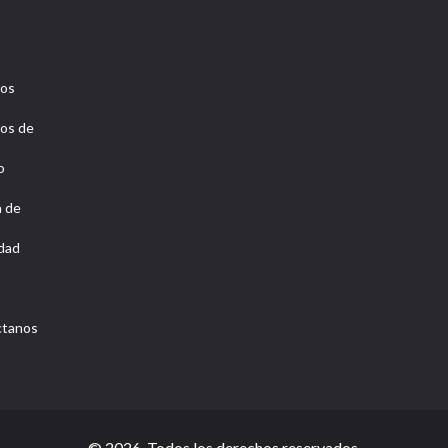
ros
os de
o
a de
idad
ctanos
© 2026. Todos los derechos reservados.