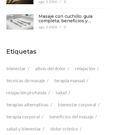
mente
ago, 5 2026
/
0
Masaje con cuchillo: guía
completa, beneficios y
precauciones para tu bienestar
ago, 3 2026
/
0
Etiquetas
bienestar
alivio del dolor
relajación
técnicas de masaje
terapia manual
relajación profunda
salud
terapias alternativas
bienestar corporal
terapia corporal
beneficios del masaje
salud y bienestar
dolor crónico