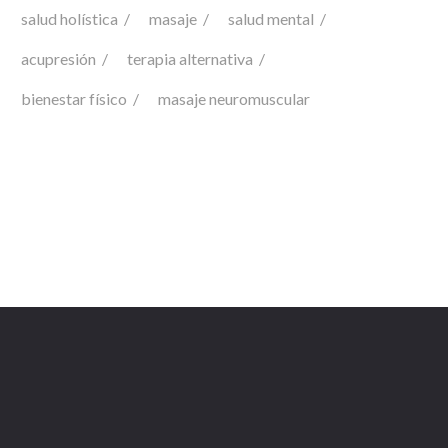
salud holística
masaje
salud mental
acupresión
terapia alternativa
bienestar físico
masaje neuromuscular