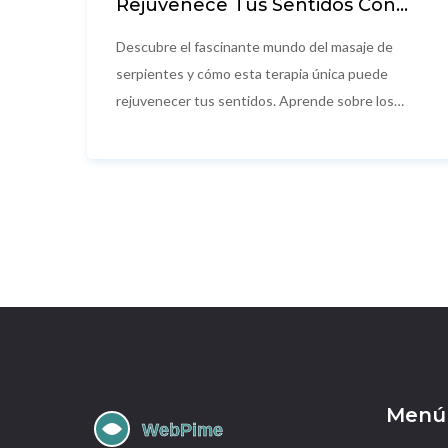
Rejuvenece Tus Sentidos Con
Masaje De Serpientes:
Explorando los Beneficios y la
Descubre el fascinante mundo del masaje de
Experiencia Única
serpientes y cómo esta terapia única puede
rejuvenecer tus sentidos. Aprende sobre los
beneficios, la experiencia sensorial y los datos
interesantes que rodean a esta técnica de
bienestar alternativa.
Menú