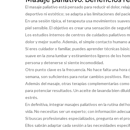
El masaje paliativo está pensado para reducir el dolor, rela
deportivo ni estético; se adapta a las limitaciones del paci
En una sesión típica, el terapeuta usa movimientos suaves, 
piel sensible. El objetivo es crear una sensación de seguri
Los estudios internos de centros de cuidados paliativos
dolor y mejor sueño. Además, el simple contacto humano ay
Si eres cuidador o familiar, puedes aprender técnicas básica
suave en la zona lumbar y estiramientos ligeros de los h
persona y detenerse si siente incomodidad.
Otro punto clave es la frecuencia. No hace falta una hora 
semana, son suficientes para notar cambios positivos. Rec
Además del masaje, otras terapias complementarias como l
para potenciar resultados. Un aceite de lavanda bien diluido,
estrés.
En definitiva, integrar masajes paliativos en la rutina del 
vida. No necesitas ser un experto; con información adecua
Si buscas profesionales especializados, pregunta en el pro
Ellos sabrán adaptar cada sesión a las necesidades específ