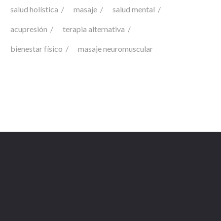
salud holística
masaje
salud mental
acupresión
terapia alternativa
bienestar físico
masaje neuromuscular