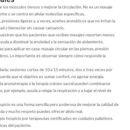
jar los músculos tensos y mejorar la circulación. No es un masaje
ente y se centra en aliviar molestias específicas.
presiones ligeras y, a veces, aceites aromáticos que no irritan la
dad y bienestar sin causar cansancio.
 muestran que los pacientes que reciben masajes reportan menos
uda a disminuir la ansiedad y la sensación de aislamiento.
s para aplicar en casa: masaje circular en las piernas, presión
ombros. Lo importante es observar siempre cómo responde la
diaria; sesiones cortas de 10 a 15 minutos, dos o tres veces por
uerda que el objetivo es sumar confort, no agotar energía.
a aromaterapia o la terapia cráneo‑sacral pueden combinarse
 por ejemplo, ayuda a relajar la respiración y a bajar el nivel de
hospicio es una forma sencilla pero poderosa de mejorar la calidad de
da y mucho respeto puedes ofrecer alivio real.
pio hospicio por terapeutas certificados en cuidados paliativos.
icas del paciente.