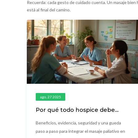
Recuerda: cada gesto de cuidado cuenta. Un masaje bien
está al final del camino.
ago, 27 2025
Por qué todo hospice debe
considerar el masaje paliativo:
evidencia y cómo
Beneficios, evidencia, seguridad y una gueda
implementarlo
paso a paso para integrar el masaje paliativo en