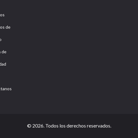
ros
os de
o
a de
idad
ctanos
© 2026. Todos los derechos reservados.