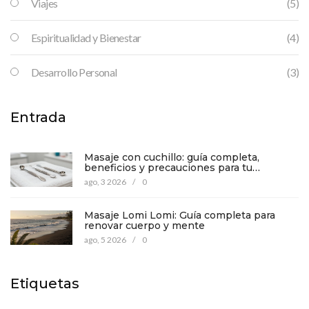
Viajes
(5)
Espiritualidad y Bienestar
(4)
Desarrollo Personal
(3)
Entrada
Masaje con cuchillo: guía completa,
beneficios y precauciones para tu
bienestar
ago, 3 2026
/
0
Masaje Lomi Lomi: Guía completa para
renovar cuerpo y mente
ago, 5 2026
/
0
Etiquetas