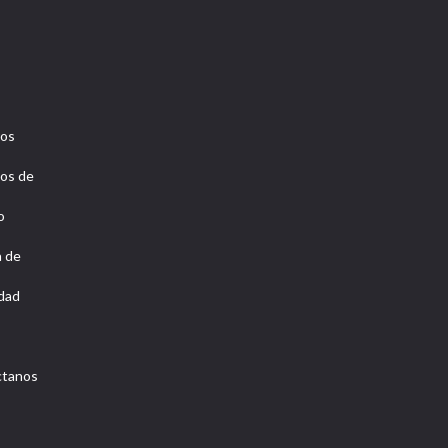
ros
os de
o
a de
idad
ctanos