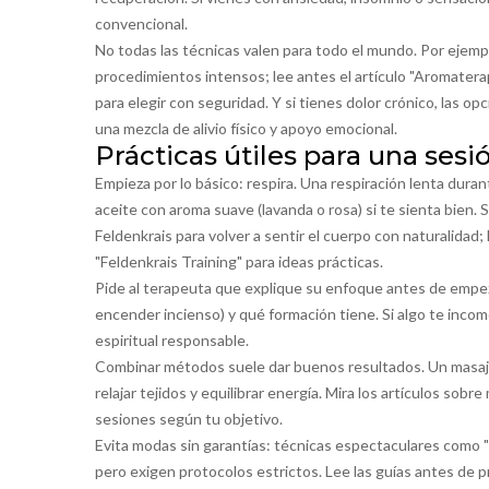
convencional.
No todas las técnicas valen para todo el mundo. Por ejemp
procedimientos intensos; lee antes el artículo "Aromaterap
para elegir con seguridad. Y si tienes dolor crónico, las o
una mezcla de alivio físico y apoyo emocional.
Prácticas útiles para una sesi
Empieza por lo básico: respira. Una respiración lenta duran
aceite con aroma suave (lavanda o rosa) si te sienta bien.
Feldenkrais para volver a sentir el cuerpo con naturalidad
"Feldenkrais Training" para ideas prácticas.
Pide al terapeuta que explique su enfoque antes de empeza
encender incienso) y qué formación tiene. Si algo te incomo
espiritual responsable.
Combinar métodos suele dar buenos resultados. Un masaje
relajar tejidos y equilibrar energía. Mira los artículos sob
sesiones según tu objetivo.
Evita modas sin garantías: técnicas espectaculares como "
pero exigen protocolos estrictos. Lee las guías antes de p