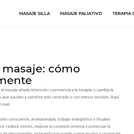
MASAJE SILLA
MASAJE PALIATIVO
TERAPIA 
el masaje: cómo
 mente
 el masaje añade intención y presencia a la terapia, y cambia la
as que ayudan a sentirte más centrado y con menos tensión. Aquí
 real.
ación consciente, aromaterapia, trabajo energético o rituales
ro: reducir estrés, mejorar la conexión interna y potenciar la
ión de desconexión, este enfoque puede sumar mucho a un masaje