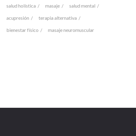
salud holística
masaje
salud mental
acupresión
terapia alternativa
bienestar físico
masaje neuromuscular