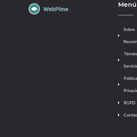
Menú
Sobre
Nosot
Términ
Servici
Polític
Privac
RGPD
Contá