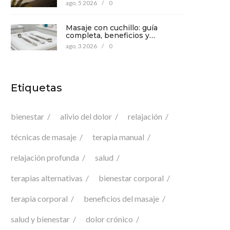
mente
ago, 5 2026
/
0
Masaje con cuchillo: guía
completa, beneficios y
precauciones para tu bienestar
ago, 3 2026
/
0
Etiquetas
bienestar
alivio del dolor
relajación
técnicas de masaje
terapia manual
relajación profunda
salud
terapias alternativas
bienestar corporal
terapia corporal
beneficios del masaje
salud y bienestar
dolor crónico