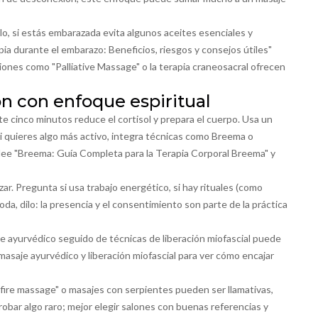
lo, si estás embarazada evita algunos aceites esenciales y
ia durante el embarazo: Beneficios, riesgos y consejos útiles"
pciones como "Palliative Massage" o la terapia craneosacral ofrecen
ón con enfoque espiritual
te cinco minutos reduce el cortisol y prepara el cuerpo. Usa un
 Si quieres algo más activo, integra técnicas como Breema o
; lee "Breema: Guía Completa para la Terapia Corporal Breema" y
r. Pregunta si usa trabajo energético, si hay rituales (como
da, dilo: la presencia y el consentimiento son parte de la práctica
 ayurvédico seguido de técnicas de liberación miofascial puede
re masaje ayurvédico y liberación miofascial para ver cómo encajar
fire massage" o masajes con serpientes pueden ser llamativas,
robar algo raro; mejor elegir salones con buenas referencias y