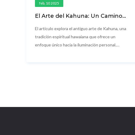
feb, 10 2025
El Arte del Kahuna: Un Camino
hacia la Iluminación
El artículo explora el antiguo arte de Kahuna, una
tradición espiritual hawaiana que ofrece un
enfoque único hacia la iluminación personal.
Descubre cómo este camino místico se centra en
la conexión con la naturaleza y la energía vital.
Aprende sobre sus principios básicos, la
importancia de los rituales, consejos prácticos
para comenzar y relatos inspiradores de quienes
han encontrado significado en esta práctica
ancestral.