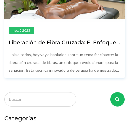
nov, 5 2023
Liberación de Fibra Cruzada: El Enfoque
Revolucionario para la Sanación
Hola a todos, hoy voy a hablarles sobre un tema fascinante: la
liberación cruzada de fibras, un enfoque revolucionario para la
sanación. Esta técnica innovadora de terapia ha demostrado
ser realmente valiosa y altamente efectiva para aliviar el dolor
crónico y mejorar la movilidad. ¿Quieres saber cómo funciona y
cómo puede ayudarte? Entonces, sigue leyendo! Adoro
descubrir y compartir nuevos avances en el campo de la salud
y el bienestar.
Categorías