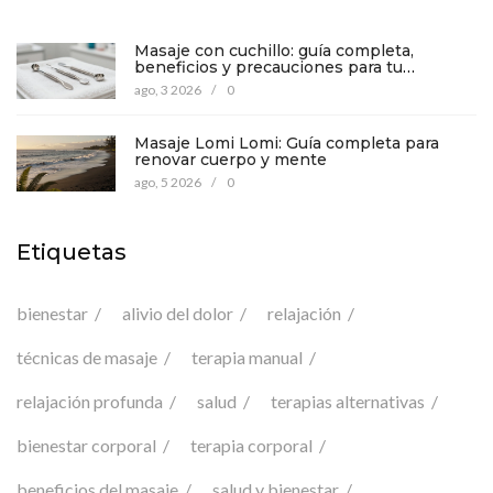
Masaje con cuchillo: guía completa,
beneficios y precauciones para tu
bienestar
ago, 3 2026
/
0
Masaje Lomi Lomi: Guía completa para
renovar cuerpo y mente
ago, 5 2026
/
0
Etiquetas
bienestar
alivio del dolor
relajación
técnicas de masaje
terapia manual
relajación profunda
salud
terapias alternativas
bienestar corporal
terapia corporal
beneficios del masaje
salud y bienestar