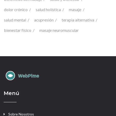
dolor crónico
salud holística
masaje
salud mental
acupresión
terapia alternativa
bienestar físico
masaje neuromuscular
Menú
Sobre Nosotros