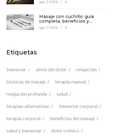
mente
ago, 5 2026
/
0
Masaje con cuchillo: guía
completa, beneficios y
precauciones para tu bienestar
ago, 3 2026
/
0
Etiquetas
bienestar
alivio del dolor
relajación
técnicas de masaje
terapia manual
relajación profunda
salud
terapias alternativas
bienestar corporal
terapia corporal
beneficios del masaje
salud y bienestar
dolor crónico