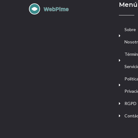
Menú
Sobre
Nosot
Términ
Servici
Polític
Privac
RGPD
Contá