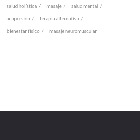
salud holística
masaje
salud mental
acupresión
terapia alternativa
bienestar físico
masaje neuromuscular