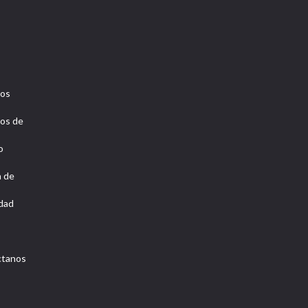
ros
os de
o
a de
idad
ctanos