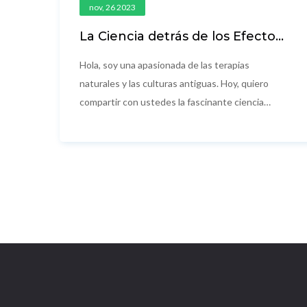
nov, 26 2023
La Ciencia detrás de los Efectos
Milagrosos de Gua Sha
Hola, soy una apasionada de las terapias
naturales y las culturas antiguas. Hoy, quiero
compartir con ustedes la fascinante ciencia
detrás de los milagrosos efectos de Gua Sha, una
antigua técnica de la medicina tradicional china.
Descubriremos juntos cómo sus beneficios no
sólo son una creencia ancestral, sino que están
respaldados por la ciencia. ¡Acompáñenme en
este apasionante viaje hacia el bienestar!