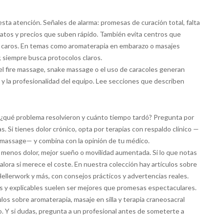
sta atención. Señales de alarma: promesas de curación total, falta
datos y precios que suben rápido. También evita centros que
s caros. En temas como aromaterapia en embarazo o masajes
 siempre busca protocolos claros.
l fire massage, snake massage o el uso de caracoles generan
ne y la profesionalidad del equipo. Lee secciones que describen
: ¿qué problema resolvieron y cuánto tiempo tardó? Pregunta por
as. Si tienes dolor crónico, opta por terapias con respaldo clínico —
ve massage— y combina con la opinión de tu médico.
 menos dolor, mejor sueño o movilidad aumentada. Si lo que notas
valora si merece el coste. En nuestra colección hay artículos sobre
Hellerwork y más, con consejos prácticos y advertencias reales.
s y explicables suelen ser mejores que promesas espectaculares.
culos sobre aromaterapia, masaje en silla y terapia craneosacral
go. Y si dudas, pregunta a un profesional antes de someterte a