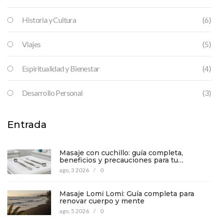
Historia y Cultura
(6)
Viajes
(5)
Espiritualidad y Bienestar
(4)
Desarrollo Personal
(3)
Entrada
Masaje con cuchillo: guía completa,
beneficios y precauciones para tu
bienestar
ago, 3 2026
/
0
Masaje Lomi Lomi: Guía completa para
renovar cuerpo y mente
ago, 5 2026
/
0