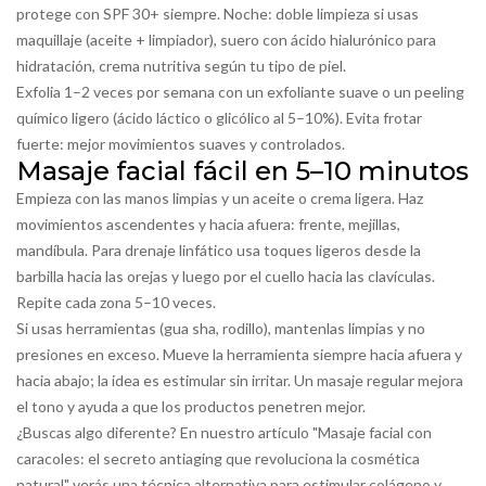
protege con SPF 30+ siempre. Noche: doble limpieza si usas
maquillaje (aceite + limpiador), suero con ácido hialurónico para
hidratación, crema nutritiva según tu tipo de piel.
Exfolia 1–2 veces por semana con un exfoliante suave o un peeling
químico ligero (ácido láctico o glicólico al 5–10%). Evita frotar
fuerte: mejor movimientos suaves y controlados.
Masaje facial fácil en 5–10 minutos
Empieza con las manos limpias y un aceite o crema ligera. Haz
movimientos ascendentes y hacia afuera: frente, mejillas,
mandíbula. Para drenaje linfático usa toques ligeros desde la
barbilla hacia las orejas y luego por el cuello hacia las clavículas.
Repite cada zona 5–10 veces.
Si usas herramientas (gua sha, rodillo), mantenlas limpias y no
presiones en exceso. Mueve la herramienta siempre hacia afuera y
hacia abajo; la idea es estimular sin irritar. Un masaje regular mejora
el tono y ayuda a que los productos penetren mejor.
¿Buscas algo diferente? En nuestro artículo "Masaje facial con
caracoles: el secreto antiaging que revoluciona la cosmética
natural" verás una técnica alternativa para estimular colágeno y