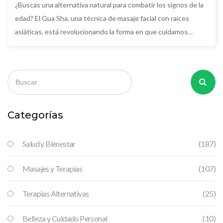
¿Buscas una alternativa natural para combatir los signos de la
edad? El Gua Sha, una técnica de masaje facial con raíces
asiáticas, está revolucionando la forma en que cuidamos
nuestra piel. Ayuda a reducir arrugas, mejora la circulación y da
un aspecto más fresco en minutos. Se puede incorporar
fácilmente en cualquier rutina de belleza. Descubre cómo esta
herramienta puede marcar la diferencia en tu piel desde la
primera semana.
Categorías
Salud y Bienestar
(187)
Masajes y Terapias
(107)
Terapias Alternativas
(25)
Belleza y Cuidado Personal
(10)