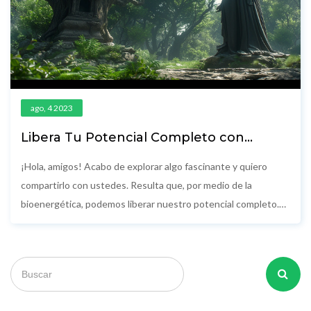
ago, 4 2023
Libera Tu Potencial Completo con
Bioenergética
¡Hola, amigos! Acabo de explorar algo fascinante y quiero
compartirlo con ustedes. Resulta que, por medio de la
bioenergética, podemos liberar nuestro potencial completo.
¡Sí, lo leíste bien! Es decir, con unos pocos ejercicios y
técnicas, podemos desbloquear energías ocultas en nosotros
y maximizar nuestro rendimiento en todos los aspectos de la
vida. ¡Venga, a todos nos gusta un poco de superpoder! ¡Así
que, vamos a adentrarnos en el mundo de la bioenergética y a