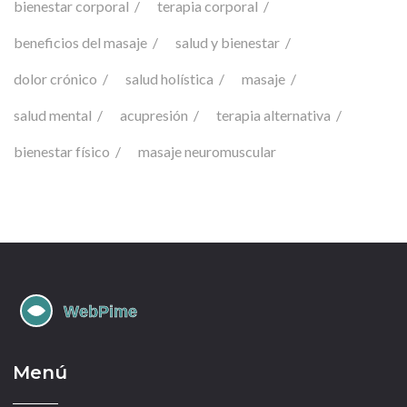
bienestar corporal
terapia corporal
beneficios del masaje
salud y bienestar
dolor crónico
salud holística
masaje
salud mental
acupresión
terapia alternativa
bienestar físico
masaje neuromuscular
Menú