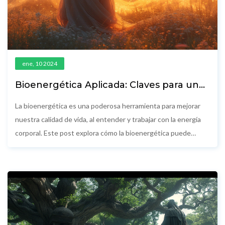
ene, 10 2024
Bioenergética Aplicada: Claves para un
Bienestar Integral
La bioenergética es una poderosa herramienta para mejorar
nuestra calidad de vida, al entender y trabajar con la energía
corporal. Este post explora cómo la bioenergética puede
ayudarnos a mantener un equilibrio entre mente y cuerpo,
ofreciendo consejos prácticos y ejercicios específicos para
elevar nuestra vitalidad. Abordaremos temas clave como el
ejercicio físico, la alimentación y el manejo del estrés,
maximizando el potencial de nuestra energía para lograr un
estilo de vida más saludable y armónico.