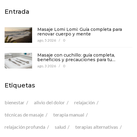
Entrada
Masaje Lomi Lomi: Guía completa para
renovar cuerpo y mente
ago, 5 2026
/
0
Masaje con cuchillo: guía completa,
beneficios y precauciones para tu
bienestar
ago, 3 2026
/
0
Etiquetas
bienestar
alivio del dolor
relajación
técnicas de masaje
terapia manual
relajación profunda
salud
terapias alternativas