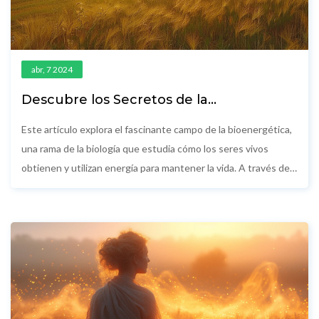
abr, 7 2024
Descubre los Secretos de la
Bioenergética: Guía Definitiva para
Mejorar tu Bienestar
Este artículo explora el fascinante campo de la bioenergética,
una rama de la biología que estudia cómo los seres vivos
obtienen y utilizan energía para mantener la vida. A través de
la comprensión de prácticas y teorías bioenergéticas, los
lectores podrán descubrir formas de mejorar su bienestar
general, reducir el estrés y aumentar su energía vital. La guía
ofrece una introducción detallada a los principios
fundamentales de la bioenergética, junto con estrategias
prácticas para aplicar estos conocimientos en la vida diaria.