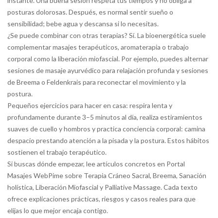
instante. Una buena sesión respeta tus tiempos y no obliga a
posturas dolorosas. Después, es normal sentir sueño o
sensibilidad; bebe agua y descansa si lo necesitas.
¿Se puede combinar con otras terapias? Sí. La bioenergética suele
complementar masajes terapéuticos, aromaterapia o trabajo
corporal como la liberación miofascial. Por ejemplo, puedes alternar
sesiones de masaje ayurvédico para relajación profunda y sesiones
de Breema o Feldenkrais para reconectar el movimiento y la
postura.
Pequeños ejercicios para hacer en casa: respira lenta y
profundamente durante 3–5 minutos al día, realiza estiramientos
suaves de cuello y hombros y practica conciencia corporal: camina
despacio prestando atención a la pisada y la postura. Estos hábitos
sostienen el trabajo terapéutico.
Si buscas dónde empezar, lee artículos concretos en Portal
Masajes WebPime sobre Terapia Cráneo Sacral, Breema, Sanación
holística, Liberación Miofascial y Palliative Massage. Cada texto
ofrece explicaciones prácticas, riesgos y casos reales para que
elijas lo que mejor encaja contigo.