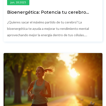
jun, 18 2025
Bioenergética: Potencia tu cerebro
desde dentro
¿Quieres sacar el máximo partido de tu cerebro? La
bioenergética te ayuda a mejorar tu rendimiento mental
aprovechando mejor la energía dentro de tus células.
Descubre por qué el ATP es clave para estar más concentrado
y cómo pequeños cambios diarios pueden darte un empujón
mental. Aprende trucos sencillos para alimentar tus neuronas
y entérate de cómo el estilo de vida impacta en tu agudeza
mental. Un recorrido rápido, práctico y sin complicaciones para
sentir tu mente más despierta.