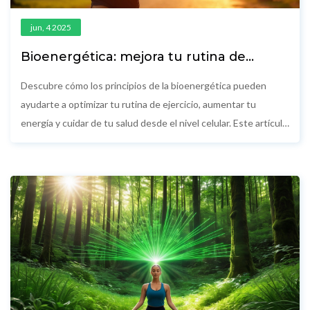
jun, 4 2025
Bioenergética: mejora tu rutina de
fitness desde adentro
Descubre cómo los principios de la bioenergética pueden
ayudarte a optimizar tu rutina de ejercicio, aumentar tu
energía y cuidar de tu salud desde el nivel celular. Este artículo
te enseña cómo aplicar información sencilla de la
bioenergética a tu día a día. Aprenderás formas prácticas para
mantener tus músculos funcionando mejor y evitar ese
cansancio constante después de entrenar. También verás la
importancia de escuchar a tu cuerpo y cómo pequeños
cambios en tus hábitos pueden marcar la diferencia en tus
resultados.