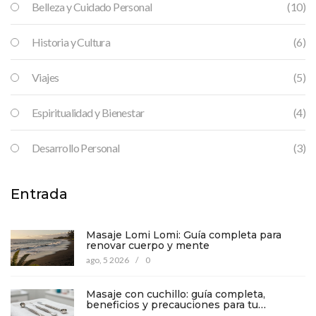
Belleza y Cuidado Personal
(10)
Historia y Cultura
(6)
Viajes
(5)
Espiritualidad y Bienestar
(4)
Desarrollo Personal
(3)
Entrada
Masaje Lomi Lomi: Guía completa para
renovar cuerpo y mente
ago, 5 2026
/
0
Masaje con cuchillo: guía completa,
beneficios y precauciones para tu
bienestar