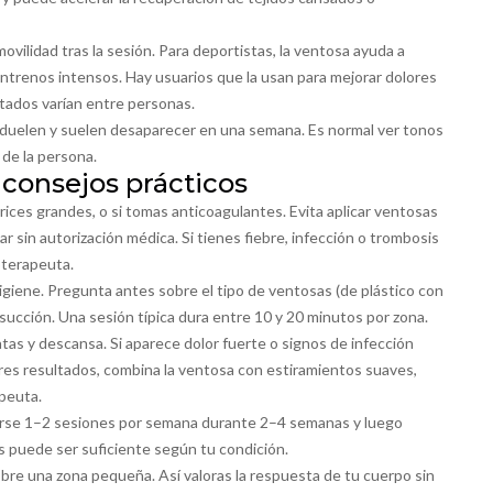
lidad tras la sesión. Para deportistas, la ventosa ayuda a
 entrenos intensos. Hay usuarios que la usan para mejorar dolores
ltados varían entre personas.
o duelen y suelen desaparecer en una semana. Es normal ver tonos
 de la persona.
 consejos prácticos
rices grandes, o si tomas anticoagulantes. Evita aplicar ventosas
 sin autorización médica. Si tienes fiebre, infección o trombosis
oterapeuta.
giene. Pregunta antes sobre el tipo de ventosas (de plástico con
la succión. Una sesión típica dura entre 10 y 20 minutos por zona.
atas y descansa. Si aparece dolor fuerte o signos de infección
jores resultados, combina la ventosa con estiramientos suaves,
peuta.
rse 1–2 sesiones por semana durante 2–4 semanas y luego
 puede ser suficiente según tu condición.
obre una zona pequeña. Así valoras la respuesta de tu cuerpo sin