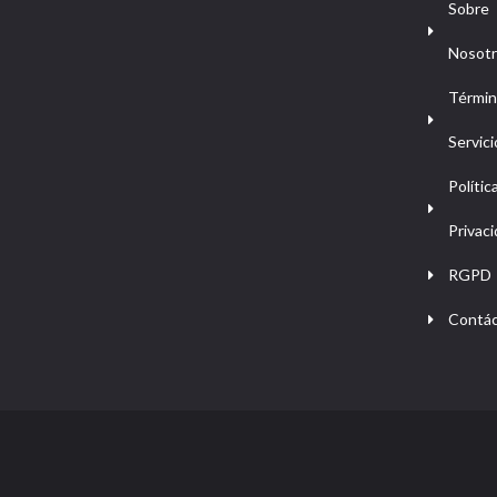
Sobre
Nosot
Términ
Servici
Polític
Privac
RGPD
Contá