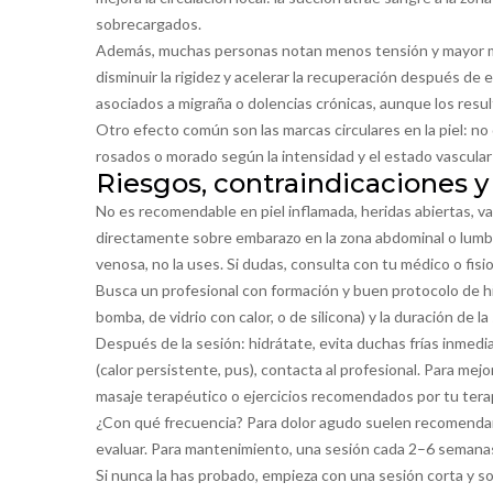
sobrecargados.
Además, muchas personas notan menos tensión y mayor movi
disminuir la rigidez y acelerar la recuperación después de
asociados a migraña o dolencias crónicas, aunque los resu
Otro efecto común son las marcas circulares en la piel: n
rosados o morado según la intensidad y el estado vascular
Riesgos, contraindicaciones y
No es recomendable en piel inflamada, heridas abiertas, va
directamente sobre embarazo en la zona abdominal o lumbar
venosa, no la uses. Si dudas, consulta con tu médico o fisi
Busca un profesional con formación y buen protocolo de hi
bomba, de vidrio con calor, o de silicona) y la duración de 
Después de la sesión: hidrátate, evita duchas frías inmedi
(calor persistente, pus), contacta al profesional. Para me
masaje terapéutico o ejercicios recomendados por tu tera
¿Con qué frecuencia? Para dolor agudo suelen recomenda
evaluar. Para mantenimiento, una sesión cada 2–6 semanas
Si nunca la has probado, empieza con una sesión corta y s