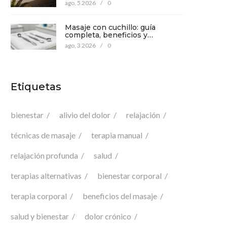
mente
ago, 5 2026
/
0
Masaje con cuchillo: guía
completa, beneficios y
precauciones para tu bienestar
ago, 3 2026
/
0
Etiquetas
bienestar
alivio del dolor
relajación
técnicas de masaje
terapia manual
relajación profunda
salud
terapias alternativas
bienestar corporal
terapia corporal
beneficios del masaje
salud y bienestar
dolor crónico