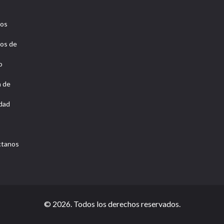
ros
os de
o
a de
idad
ctanos
© 2026. Todos los derechos reservados.