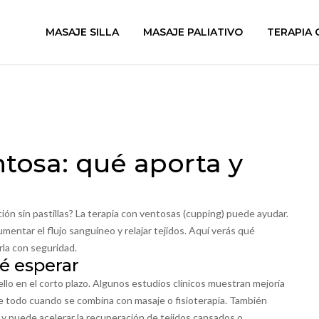
MASAJE SILLA
MASAJE PALIATIVO
TERAPIA 
ntosa: qué aporta y
ación sin pastillas? La terapia con ventosas (cupping) puede ayudar.
mentar el flujo sanguíneo y relajar tejidos. Aquí verás qué
rla con seguridad.
é esperar
ello en el corto plazo. Algunos estudios clínicos muestran mejoría
re todo cuando se combina con masaje o fisioterapia. También
na y puede acelerar la recuperación de tejidos cansados o