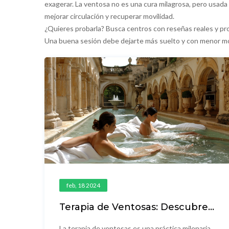
exagerar. La ventosa no es una cura milagrosa, pero usada 
mejorar circulación y recuperar movilidad.
¿Quieres probarla? Busca centros con reseñas reales y pr
Una buena sesión debe dejarte más suelto y con menor mol
feb, 18 2024
Terapia de Ventosas: Descubre
sus Fascinantes Beneficios y
Técnicas
La terapia de ventosas es una práctica milenaria