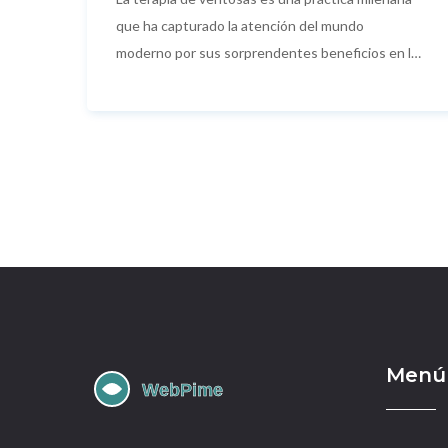
que ha capturado la atención del mundo
moderno por sus sorprendentes beneficios en la
salud y el bienestar. En este artículo,
exploraremos en profundidad qué es la terapia
de ventosas, sus orígenes históricos, variedad de
técnicas, beneficios demostrados, consejos
prácticos para su aplicación, y precauciones
importantes. Prepárate para sumergirte en el
fascinante mundo de la terapia de ventosas y
descubrir cómo puede mejorar tu calidad de vida.
Menú