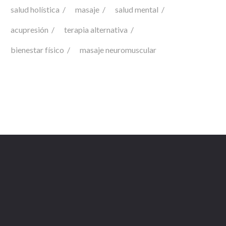
salud holística
masaje
salud mental
acupresión
terapia alternativa
bienestar físico
masaje neuromuscular