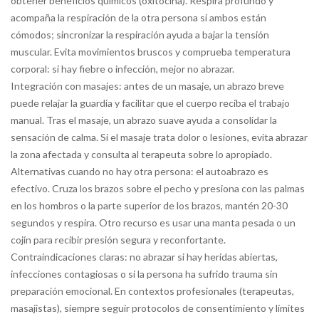
obtener beneficios químicos (oxitocina). Respira profundo y
acompaña la respiración de la otra persona si ambos están
cómodos; sincronizar la respiración ayuda a bajar la tensión
muscular. Evita movimientos bruscos y comprueba temperatura
corporal: si hay fiebre o infección, mejor no abrazar.
Integración con masajes: antes de un masaje, un abrazo breve
puede relajar la guardia y facilitar que el cuerpo reciba el trabajo
manual. Tras el masaje, un abrazo suave ayuda a consolidar la
sensación de calma. Si el masaje trata dolor o lesiones, evita abrazar
la zona afectada y consulta al terapeuta sobre lo apropiado.
Alternativas cuando no hay otra persona: el autoabrazo es
efectivo. Cruza los brazos sobre el pecho y presiona con las palmas
en los hombros o la parte superior de los brazos, mantén 20-30
segundos y respira. Otro recurso es usar una manta pesada o un
cojín para recibir presión segura y reconfortante.
Contraindicaciones claras: no abrazar si hay heridas abiertas,
infecciones contagiosas o si la persona ha sufrido trauma sin
preparación emocional. En contextos profesionales (terapeutas,
masajistas), siempre seguir protocolos de consentimiento y límites