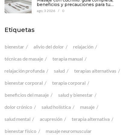
Masaje con cuchillo: guía completa,
beneficios y precauciones para tu
bienestar
ago, 3 2026
/
0
Etiquetas
bienestar
alivio del dolor
relajación
técnicas de masaje
terapia manual
relajación profunda
salud
terapias alternativas
bienestar corporal
terapia corporal
beneficios del masaje
salud y bienestar
dolor crónico
salud holística
masaje
salud mental
acupresión
terapia alternativa
bienestar físico
masaje neuromuscular