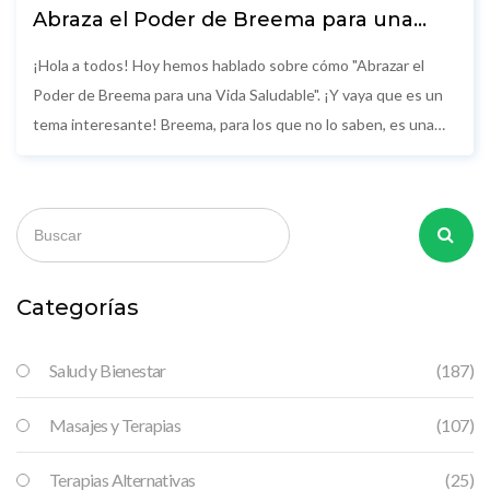
Abraza el Poder de Breema para una
Vida Saludable
¡Hola a todos! Hoy hemos hablado sobre cómo "Abrazar el
Poder de Breema para una Vida Saludable". ¡Y vaya que es un
tema interesante! Breema, para los que no lo saben, es una
forma de terapia de movimiento que promueve la salud y el
bienestar. Y, créanme, después de practicarlo, te sentirás tan
lleno de energía y vitalidad que podrías escalar el Everest... ¡en
pantuflas! Así que si buscas una forma divertida y efectiva de
mantener una vida saludable, ¡Breema podría ser tu mejor
aliado! ¡Vamos, chicos, a abrazar el poder de Breema y a vivir la
Categorías
buena vida!
Salud y Bienestar
(187)
Masajes y Terapias
(107)
Terapias Alternativas
(25)