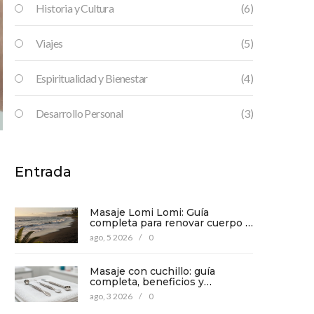
Historia y Cultura
(6)
Viajes
(5)
Espiritualidad y Bienestar
(4)
Desarrollo Personal
(3)
Entrada
Masaje Lomi Lomi: Guía
completa para renovar cuerpo y
mente
ago, 5 2026
/
0
Masaje con cuchillo: guía
completa, beneficios y
precauciones para tu bienestar
ago, 3 2026
/
0