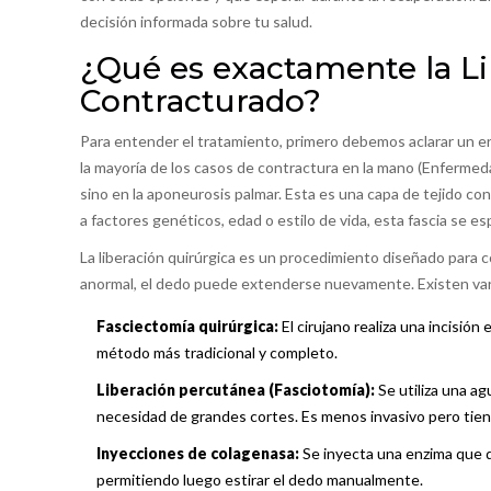
decisión informada sobre tu salud.
¿Qué es exactamente la L
Contracturado?
Para entender el tratamiento, primero debemos aclarar un e
la mayoría de los casos de contractura en la mano (Enferme
sino en la
aponeurosis palmar
. Esta es una capa de tejido co
a factores genéticos, edad o estilo de vida, esta fascia se 
La
liberación quirúrgica
es un procedimiento diseñado para cor
anormal, el dedo puede extenderse nuevamente. Existen vari
Fasciectomía quirúrgica:
El cirujano realiza una incisión 
método más tradicional y completo.
Liberación percutánea (Fasciotomía):
Se utiliza una ag
necesidad de grandes cortes. Es menos invasivo pero tiene
Inyecciones de colagenasa:
Se inyecta una enzima que 
permitiendo luego estirar el dedo manualmente.