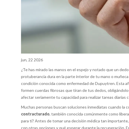
jun, 22 2026
¿Te has mirado las manos en el espejo y notado que un dedo 
protuberancia dura en la parte interior de tu mano o muñeca q
condición conocida como enfermedad de Dupuytren. Esta afecc
formen cuerdas fibrosas que tiran de tus dedos, obligándol
afectar seriamente tu capacidad para realizar tareas diarias 
Muchas personas buscan soluciones inmediatas cuando la co
contracturado
, también conocida comúnmente como liberaci
para ti? Antes de tomar una decisión médica tan importante
con otras opciones y qué esperar durante la recuperación. E