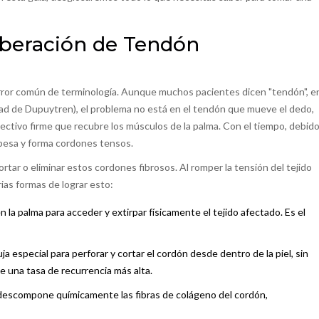
iberación de Tendón
rror común de terminología. Aunque muchos pacientes dicen "tendón", e
dad de Dupuytren), el problema no está en el tendón que mueve el dedo,
nectivo firme que recubre los músculos de la palma. Con el tiempo, debid
espesa y forma cordones tensos.
tar o eliminar estos cordones fibrosos. Al romper la tensión del tejido
as formas de lograr esto:
en la palma para acceder y extirpar físicamente el tejido afectado. Es el
uja especial para perforar y cortar el cordón desde dentro de la piel, sin
 una tasa de recurrencia más alta.
descompone químicamente las fibras de colágeno del cordón,