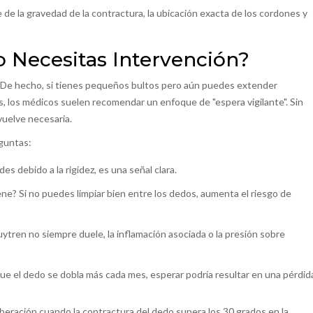
de la gravedad de la contractura, la ubicación exacta de los cordones y
o Necesitas Intervención?
a. De hecho, si tienes pequeños bultos pero aún puedes extender
, los médicos suelen recomendar un enfoque de "espera vigilante". Sin
vuelve necesaria.
eguntas:
 debido a la rigidez, es una señal clara.
iene? Si no puedes limpiar bien entre los dedos, aumenta el riesgo de
ren no siempre duele, la inflamación asociada o la presión sobre
e el dedo se dobla más cada mes, esperar podría resultar en una pérdid
beración cuando la contractura del dedo supera los 30 grados en la