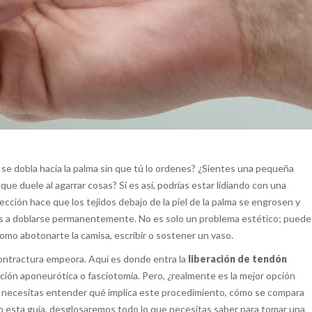
se dobla hacia la palma sin que tú lo ordenes? ¿Sientes una pequeña
ue duele al agarrar cosas? Si es así, podrías estar lidiando con una
ión hace que los tejidos debajo de la piel de la palma se engrosen y
os a doblarse permanentemente. No es solo un problema estético; puede
como abotonarte la camisa, escribir o sostener un vaso.
ntractura empeora. Aquí es donde entra la
liberación de tendón
ón aponeurótica o fasciotomía. Pero, ¿realmente es la mejor opción
, necesitas entender qué implica este procedimiento, cómo se compara
n esta guía, desglosaremos todo lo que necesitas saber para tomar una