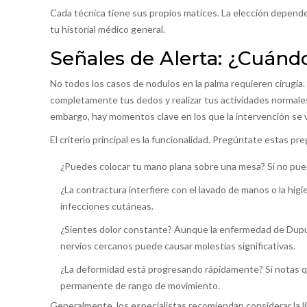
Cada técnica tiene sus propios matices. La elección depende 
tu historial médico general.
Señales de Alerta: ¿Cuánd
No todos los casos de nodulos en la palma requieren cirugí
completamente tus dedos y realizar tus actividades normales
embargo, hay momentos clave en los que la intervención se 
El criterio principal es la funcionalidad. Pregúntate estas pr
¿Puedes colocar tu mano plana sobre una mesa? Si no puedes
¿La contractura interfiere con el lavado de manos o la hig
infecciones cutáneas.
¿Sientes dolor constante? Aunque la enfermedad de Dupuyt
nervios cercanos puede causar molestias significativas.
¿La deformidad está progresando rápidamente? Si notas qu
permanente de rango de movimiento.
Generalmente, los especialistas recomiendan considerar la li