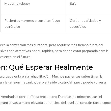
Moderno (ciego)
Bajo
Pacientes mayores o con alto riesgo
Cordones aislados y
quirúrgico
accesibles
frece la corrección más duradera, pero requiere más tiempo fuera del
ivos son atractivos por su rapidez, pero debes estar preparado para la
amiento en el futuro.
ón: Qué Esperar Realmente
era prueba está en la rehabilitación. Muchos pacientes subestiman la
bera la tensión mecánica, pero el tejido cicatricial nuevo puede volver a
endrada o con un férula protectora. Durante los primeros días, el
que mantengas la mano elevada por encima del nivel del corazón tanto como