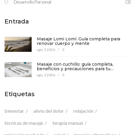
Desarrollo Personal
(3)
Entrada
Masaje Lomi Lomi: Guía completa para
renovar cuerpo y mente
ago, 5 2026
/
0
Masaje con cuchillo: guía completa,
beneficios y precauciones para tu
bienestar
ago, 3 2026
/
0
Etiquetas
bienestar
alivio del dolor
relajación
técnicas de masaje
terapia manual
relajación profunda
salud
terapias alternativas