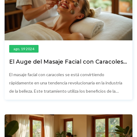
ago, 19 2024
El Auge del Masaje Facial con Caracoles
en la Industria de la Belleza
El masaje facial con caracoles se está convirtiendo
rápidamente en una tendencia revolucionaria en la industria
de la belleza. Este tratamiento utiliza los beneficios de la
mucosidad de caracol para rejuvenecer y revitalizar la piel. Con
propiedades hidratantes, antioxidantes y reparadoras, el
masaje facial con caracoles promete una piel más firme y joven.
Descubre cómo esta peculiar técnica está cambiando las
rutinas de belleza en todo el mundo.