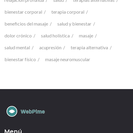
bienestar corporal
terapia corporal
beneficios del masaje
salud y bienestar
dolor crónico
salud holística
masaje
salud mental
acupresión
terapia alternativa
bienestar físico
masaje neuromuscular
Menú