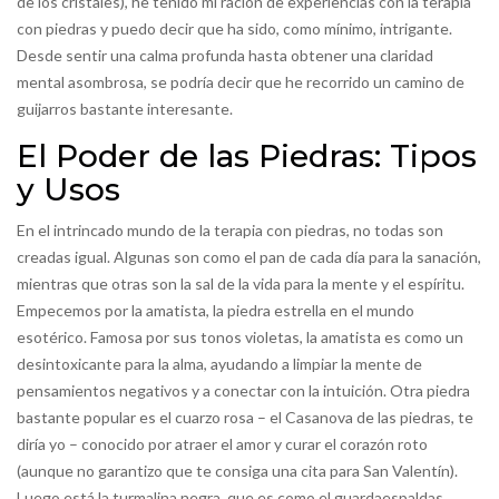
de los cristales), he tenido mi ración de experiencias con la terapia
con piedras y puedo decir que ha sido, como mínimo, intrigante.
Desde sentir una calma profunda hasta obtener una claridad
mental asombrosa, se podría decir que he recorrido un camino de
guijarros bastante interesante.
El Poder de las Piedras: Tipos
y Usos
En el intrincado mundo de la terapia con piedras, no todas son
creadas igual. Algunas son como el pan de cada día para la sanación,
mientras que otras son la sal de la vida para la mente y el espíritu.
Empecemos por la amatista, la piedra estrella en el mundo
esotérico. Famosa por sus tonos violetas, la amatista es como un
desintoxicante para la alma, ayudando a limpiar la mente de
pensamientos negativos y a conectar con la intuición. Otra piedra
bastante popular es el cuarzo rosa – el Casanova de las piedras, te
diría yo – conocido por atraer el amor y curar el corazón roto
(aunque no garantizo que te consiga una cita para San Valentín).
Luego está la turmalina negra, que es como el guardaespaldas