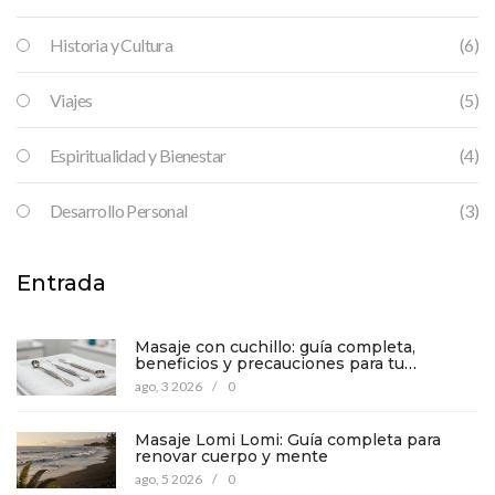
Historia y Cultura
(6)
Viajes
(5)
Espiritualidad y Bienestar
(4)
Desarrollo Personal
(3)
Entrada
Masaje con cuchillo: guía completa,
beneficios y precauciones para tu
bienestar
ago, 3 2026
/
0
Masaje Lomi Lomi: Guía completa para
renovar cuerpo y mente
ago, 5 2026
/
0