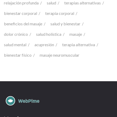
relajación profunda
salud
terapias alternativas
bienestar corporal
terapia corporal
beneficios del masaje
salud y bienestar
dolor crónico
salud holística
masaje
salud mental
acupresión
terapia alternativa
bienestar físico
masaje neuromuscular