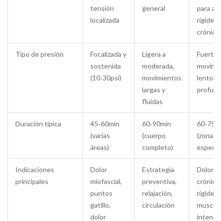
tensión
general
para aliv
localizada
rigidez
crónica
Tipo de presión
Focalizada y
Ligera a
Fuerte,
sostenida
moderada,
movimi
(10‑30psi)
movimientos
lentos 
largas y
profun
fluidas
Duración típica
45‑60min
60‑90min
60‑75m
(varias
(cuerpo
(zonas
áreas)
completo)
específ
Indicaciones
Dolor
Estrategia
Dolor
principales
miofascial,
preventiva,
crónico,
puntos
relajación,
rigidez
gatillo,
circulación
muscula
dolor
intensa