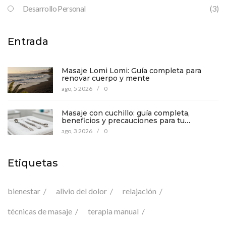
Desarrollo Personal
(3)
Entrada
Masaje Lomi Lomi: Guía completa para
renovar cuerpo y mente
ago, 5 2026
/
0
Masaje con cuchillo: guía completa,
beneficios y precauciones para tu
bienestar
ago, 3 2026
/
0
Etiquetas
bienestar
alivio del dolor
relajación
técnicas de masaje
terapia manual