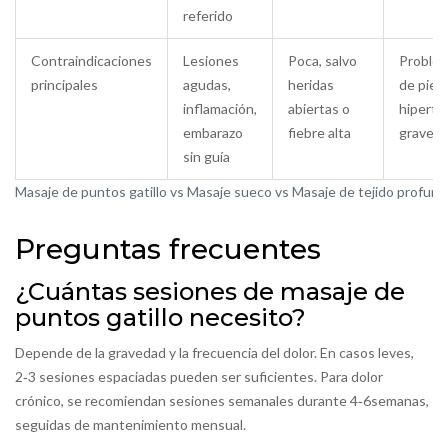
referido
Contraindicaciones
Lesiones
Poca, salvo
Proble
principales
agudas,
heridas
de piel,
inflamación,
abiertas o
hiperte
embarazo
fiebre alta
grave
sin guía
Masaje de puntos gatillo vs Masaje sueco vs Masaje de tejido profun
Preguntas frecuentes
¿Cuántas sesiones de masaje de
puntos gatillo necesito?
Depende de la gravedad y la frecuencia del dolor. En casos leves,
2‑3 sesiones espaciadas pueden ser suficientes. Para dolor
crónico, se recomiendan sesiones semanales durante 4‑6semanas,
seguidas de mantenimiento mensual.