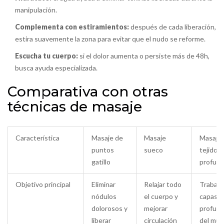
manipulación.
Complementa con estiramientos:
después de cada liberación,
estira suavemente la zona para evitar que el nudo se reforme.
Escucha tu cuerpo:
si el dolor aumenta o persiste más de 48h,
busca ayuda especializada.
Comparativa con otras
técnicas de masaje
Característica
Masaje de
Masaje
Masaje 
puntos
sueco
tejido
gatillo
profun
Objetivo principal
Eliminar
Relajar todo
Trabaja
nódulos
el cuerpo y
capas
dolorosos y
mejorar
profun
liberar
circulación
del mús