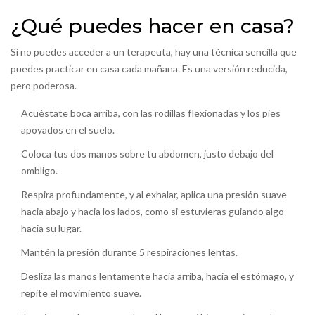
¿Qué puedes hacer en casa?
Si no puedes acceder a un terapeuta, hay una técnica sencilla que
puedes practicar en casa cada mañana. Es una versión reducida,
pero poderosa.
Acuéstate boca arriba, con las rodillas flexionadas y los pies
apoyados en el suelo.
Coloca tus dos manos sobre tu abdomen, justo debajo del
ombligo.
Respira profundamente, y al exhalar, aplica una presión suave
hacia abajo y hacia los lados, como si estuvieras guiando algo
hacia su lugar.
Mantén la presión durante 5 respiraciones lentas.
Desliza las manos lentamente hacia arriba, hacia el estómago, y
repite el movimiento suave.