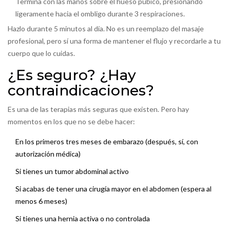
Termina con las manos sobre el hueso púbico, presionando
ligeramente hacia el ombligo durante 3 respiraciones.
Hazlo durante 5 minutos al día. No es un reemplazo del masaje
profesional, pero sí una forma de mantener el flujo y recordarle a tu
cuerpo que lo cuidas.
¿Es seguro? ¿Hay
contraindicaciones?
Es una de las terapias más seguras que existen. Pero hay
momentos en los que no se debe hacer:
En los primeros tres meses de embarazo (después, sí, con
autorización médica)
Si tienes un tumor abdominal activo
Si acabas de tener una cirugía mayor en el abdomen (espera al
menos 6 meses)
Si tienes una hernia activa o no controlada