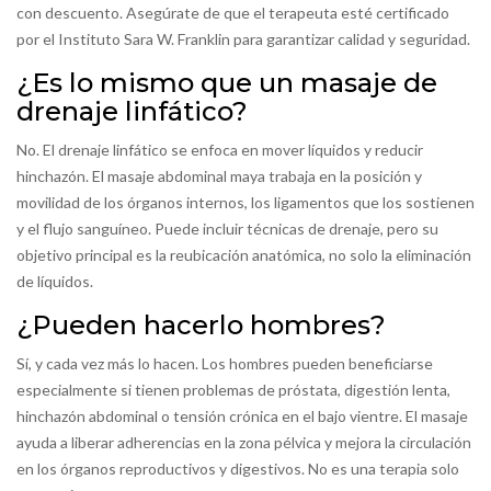
con descuento. Asegúrate de que el terapeuta esté certificado
por el Instituto Sara W. Franklin para garantizar calidad y seguridad.
¿Es lo mismo que un masaje de
drenaje linfático?
No. El drenaje linfático se enfoca en mover líquidos y reducir
hinchazón. El masaje abdominal maya trabaja en la posición y
movilidad de los órganos internos, los ligamentos que los sostienen
y el flujo sanguíneo. Puede incluir técnicas de drenaje, pero su
objetivo principal es la reubicación anatómica, no solo la eliminación
de líquidos.
¿Pueden hacerlo hombres?
Sí, y cada vez más lo hacen. Los hombres pueden beneficiarse
especialmente si tienen problemas de próstata, digestión lenta,
hinchazón abdominal o tensión crónica en el bajo vientre. El masaje
ayuda a liberar adherencias en la zona pélvica y mejora la circulación
en los órganos reproductivos y digestivos. No es una terapia solo