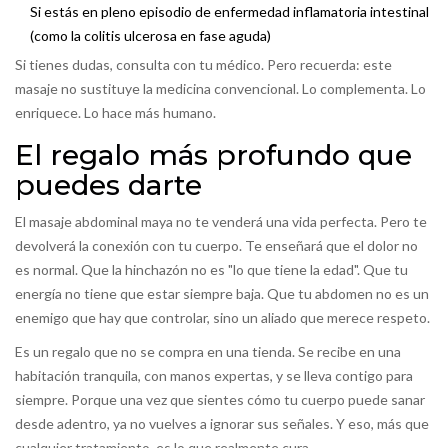
Si estás en pleno episodio de enfermedad inflamatoria intestinal
(como la colitis ulcerosa en fase aguda)
Si tienes dudas, consulta con tu médico. Pero recuerda: este
masaje no sustituye la medicina convencional. Lo complementa. Lo
enriquece. Lo hace más humano.
El regalo más profundo que
puedes darte
El masaje abdominal maya no te venderá una vida perfecta. Pero te
devolverá la conexión con tu cuerpo. Te enseñará que el dolor no
es normal. Que la hinchazón no es "lo que tiene la edad". Que tu
energía no tiene que estar siempre baja. Que tu abdomen no es un
enemigo que hay que controlar, sino un aliado que merece respeto.
Es un regalo que no se compra en una tienda. Se recibe en una
habitación tranquila, con manos expertas, y se lleva contigo para
siempre. Porque una vez que sientes cómo tu cuerpo puede sanar
desde adentro, ya no vuelves a ignorar sus señales. Y eso, más que
cualquier tratamiento, es lo que realmente cura.