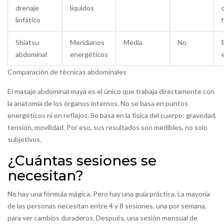
drenaje
líquidos
linfático
Shiatsu
Meridianos
Media
No
abdominal
energéticos
Comparación de técnicas abdominales
El masaje abdominal maya es el único que trabaja directamente con
la anatomía de los órganos internos. No se basa en puntos
energéticos ni en reflejos. Se basa en la física del cuerpo: gravedad,
tensión, movilidad. Por eso, sus resultados son medibles, no solo
subjetivos.
¿Cuántas sesiones se
necesitan?
No hay una fórmula mágica. Pero hay una guía práctica. La mayoría
de las personas necesitan entre 4 y 8 sesiones, una por semana,
para ver cambios duraderos. Después, una sesión mensual de