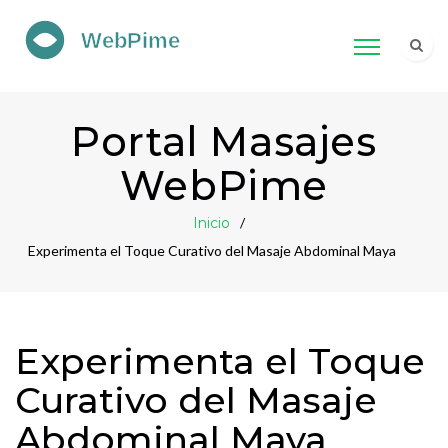
Portal Masajes
WebPime
Inicio
Experimenta el Toque Curativo del Masaje Abdominal Maya
Experimenta el Toque
Curativo del Masaje
Abdominal Maya