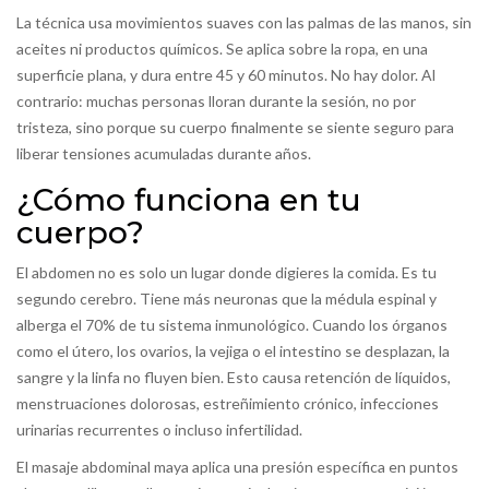
La técnica usa movimientos suaves con las palmas de las manos, sin
aceites ni productos químicos. Se aplica sobre la ropa, en una
superficie plana, y dura entre 45 y 60 minutos. No hay dolor. Al
contrario: muchas personas lloran durante la sesión, no por
tristeza, sino porque su cuerpo finalmente se siente seguro para
liberar tensiones acumuladas durante años.
¿Cómo funciona en tu
cuerpo?
El abdomen no es solo un lugar donde digieres la comida. Es tu
segundo cerebro. Tiene más neuronas que la médula espinal y
alberga el 70% de tu sistema inmunológico. Cuando los órganos
como el útero, los ovarios, la vejiga o el intestino se desplazan, la
sangre y la linfa no fluyen bien. Esto causa retención de líquidos,
menstruaciones dolorosas, estreñimiento crónico, infecciones
urinarias recurrentes o incluso infertilidad.
El masaje abdominal maya aplica una presión específica en puntos