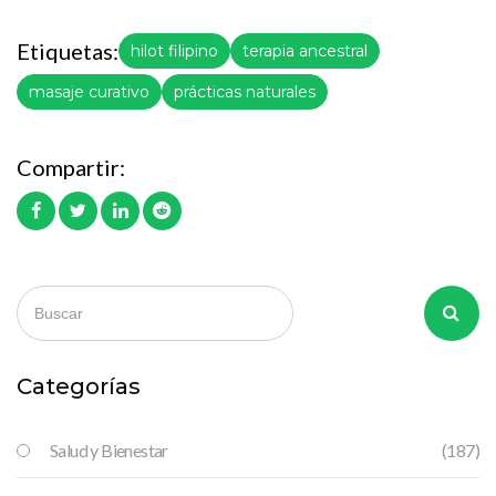
Etiquetas:
hilot filipino
terapia ancestral
masaje curativo
prácticas naturales
Compartir:
Categorías
Salud y Bienestar
(187)