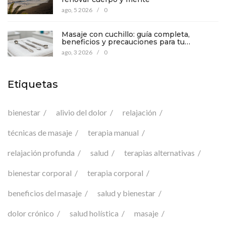
ago, 5 2026
/
0
Masaje con cuchillo: guía completa,
beneficios y precauciones para tu
bienestar
ago, 3 2026
/
0
Etiquetas
bienestar
alivio del dolor
relajación
técnicas de masaje
terapia manual
relajación profunda
salud
terapias alternativas
bienestar corporal
terapia corporal
beneficios del masaje
salud y bienestar
dolor crónico
salud holística
masaje