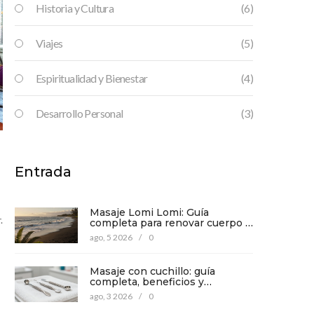
Historia y Cultura
(6)
Viajes
(5)
Espiritualidad y Bienestar
(4)
Desarrollo Personal
(3)
Entrada
Masaje Lomi Lomi: Guía
.
completa para renovar cuerpo y
mente
ago, 5 2026
/
0
Masaje con cuchillo: guía
completa, beneficios y
precauciones para tu bienestar
ago, 3 2026
/
0