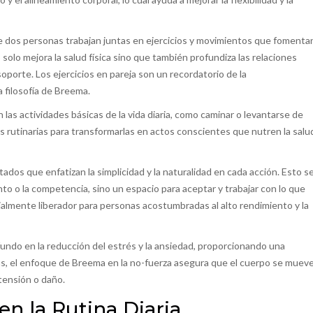
e dos personas trabajan juntas en ejercicios y movimientos que fomenta
olo mejora la salud física sino que también profundiza las relaciones
orte. Los ejercicios en pareja son un recordatorio de la
 filosofía de Breema.
las actividades básicas de la vida diaria, como caminar o levantarse de
ades rutinarias para transformarlas en actos conscientes que nutren la salu
dos que enfatizan la simplicidad y la naturalidad en cada acción. Esto s
o o la competencia, sino un espacio para aceptar y trabajar con lo que
lmente liberador para personas acostumbradas al alto rendimiento y la
undo en la reducción del estrés y la ansiedad, proporcionando una
ás, el enfoque de Breema en la no-fuerza asegura que el cuerpo se muev
 tensión o daño.
n la Rutina Diaria