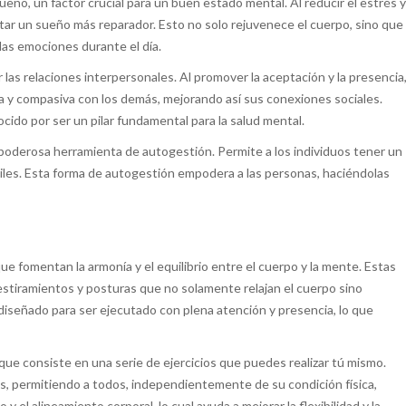
ueño, un factor crucial para un buen estado mental. Al reducir el estrés y
entar un sueño más reparador. Esto no solo rejuvenece el cuerpo, sino que
 las emociones durante el día.
as relaciones interpersonales. Al promover la aceptación y la presencia
a y compasiva con los demás, mejorando así sus conexiones sociales.
cido por ser un pilar fundamental para la salud mental.
a poderosa herramienta de autogestión. Permite a los individuos tener un
ciles. Esta forma de autogestión empodera a las personas, haciéndolas
e fomentan la armonía y el equilibrio entre el cuerpo y la mente. Estas
stiramientos y posturas que no solamente relajan el cuerpo sino
señado para ser ejecutado con plena atención y presencia, lo que
 que consiste en una serie de ejercicios que puedes realizar tú mismo.
es, permitiendo a todos, independientemente de su condición física,
o y el alineamiento corporal, lo cual ayuda a mejorar la flexibilidad y la