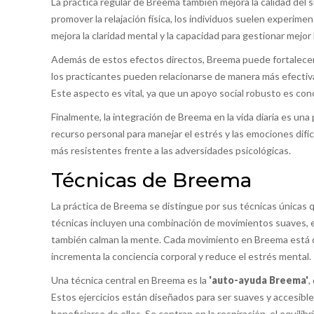
La práctica regular de Breema también mejora la calidad del s
promover la relajación física, los individuos suelen experim
mejora la claridad mental y la capacidad para gestionar mejor
Además de estos efectos directos, Breema puede fortalecer l
los practicantes pueden relacionarse de manera más efectiv
Este aspecto es vital, ya que un apoyo social robusto es cono
Finalmente, la integración de Breema en la vida diaria es un
recurso personal para manejar el estrés y las emociones difí
más resistentes frente a las adversidades psicológicas.
Técnicas de Breema
La práctica de Breema se distingue por sus técnicas únicas qu
técnicas incluyen una combinación de movimientos suaves, e
también calman la mente. Cada movimiento en Breema está di
incrementa la conciencia corporal y reduce el estrés mental.
Una técnica central en Breema es la
'auto-ayuda Breema'
,
Estos ejercicios están diseñados para ser suaves y accesibl
beneficiarse de ellos. Se centran en la respiración, el equilibri