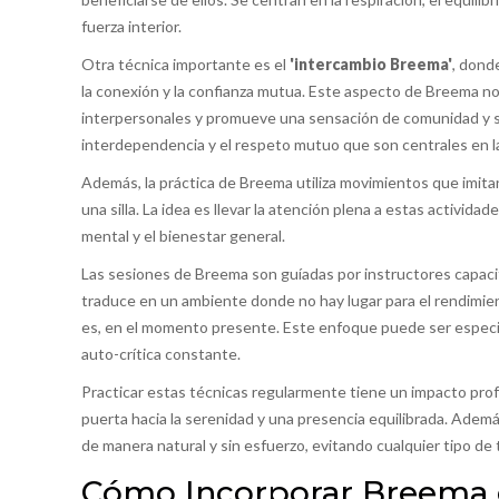
fuerza interior.
Otra técnica importante es el
'intercambio Breema'
, dond
la conexión y la confianza mutua. Este aspecto de Breema no s
interpersonales y promueve una sensación de comunidad y sop
interdependencia y el respeto mutuo que son centrales en la
Además, la práctica de Breema utiliza movimientos que imitan 
una silla. La idea es llevar la atención plena a estas activid
mental y el bienestar general.
Las sesiones de Breema son guíadas por instructores capacita
traduce en un ambiente donde no hay lugar para el rendimient
es, en el momento presente. Este enfoque puede ser especia
auto-crítica constante.
Practicar estas técnicas regularmente tiene un impacto prof
puerta hacia la serenidad y una presencia equilibrada. Adem
de manera natural y sin esfuerzo, evitando cualquier tipo de
Cómo Incorporar Breema e