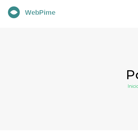
P
Inici